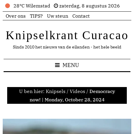
28°C Wilemstad
zaterdag, 8 augustus 2026
Over ons
TIPS?
Uw steun
Contact
Knipselkrant Curacao
Sinds 2010 het nieuws van de eilanden - het hele beeld
MENU
U ben hier:
Knipsels
/
Videos
/
Democracy
now! | Monday, October 28, 2024