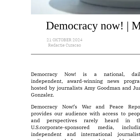
Democracy now! | M
21 OKTOBER 2024
Redactie Curacao
Democracy Now! is a national, dail
independent, award-winning news progr
hosted by journalists Amy Goodman and Ju
Gonzalez.
Democracy Now!’s War and Peace Repo
provides our audience with access to peop
and perspectives rarely heard in t
U.S.corporate-sponsored media, includi
independent and international journalist