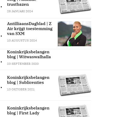
.
trustbazen
28 JANUARI 2024
AntilliaansDagblad | Z
Air krijgt toestemming
.
van SXM
10 AUGUSTUS 2024
Koninkrijksbelangen
blog | Witwaswalhalla
.
23 SEPTEMBER 2020
Koninkrijksbelangen
blog | Sublicenties
.
13 OKTOBER 2021
Koninkrijksbelangen
blog | First Lady
.