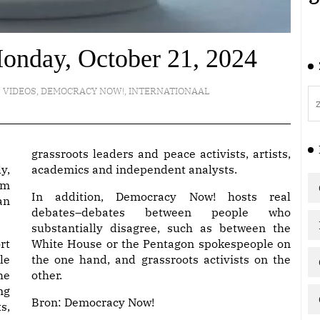
onday, October 21, 2024
VIDEOS
,
DEMOCRACY NOW!
,
INTERNATIONAAL
grassroots leaders and peace activists, artists,
y,
academics and independent analysts.
am
In addition, Democracy Now! hosts real
an
debates–debates between people who
substantially disagree, such as between the
rt
White House or the Pentagon spokespeople on
le
the one hand, and grassroots activists on the
he
other.
ng
Bron:
Democracy Now!
s,