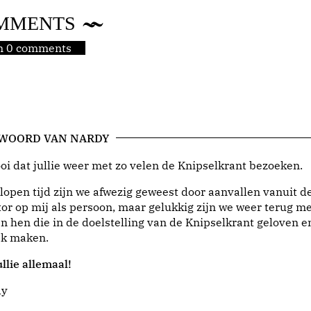
MMENTS
jn 0 comments
 WOORD VAN NARDY
i dat jullie weer met zo velen de Knipselkrant bezoeken.
lopen tijd zijn we afwezig geweest door aanvallen vanuit d
or op mij als persoon, maar gelukkig zijn we weer terug me
n hen die in de doelstelling van de Knipselkrant geloven e
jk maken.
llie allemaal!
dy