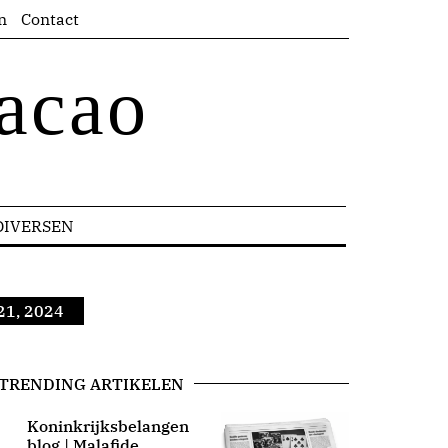
n
Contact
acao
DIVERSEN
21, 2024
TRENDING ARTIKELEN
Koninkrijksbelangen
blog | Malafide