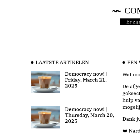
CO
Er zi
LAATSTE ARTIKELEN
EEN
Democracy now! |
Wat moo
Friday, March 21,
2025
De afge
goksect
hulp va
mogeli
Democracy now! |
Thursday, March 20,
Dank ju
2025
❤️ Nar