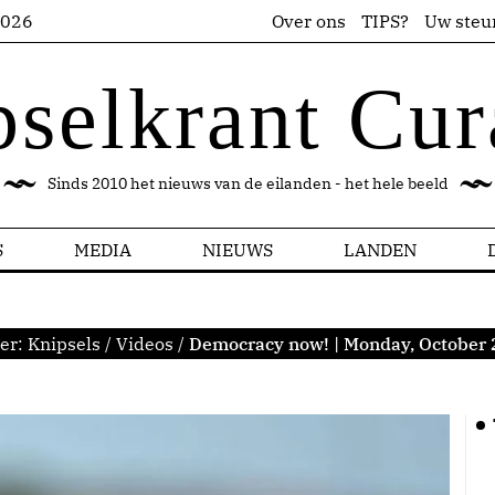
2026
Over ons
TIPS?
Uw steu
pselkrant Cur
Sinds 2010 het nieuws van de eilanden - het hele beeld
S
MEDIA
NIEUWS
LANDEN
ier:
Knipsels
/
Videos
/
Democracy now! | Monday, October 