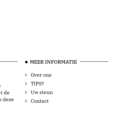
MEER INFORMATIE
Over ons
TIPS?
e
Uw steun
t de
n deze
Contact