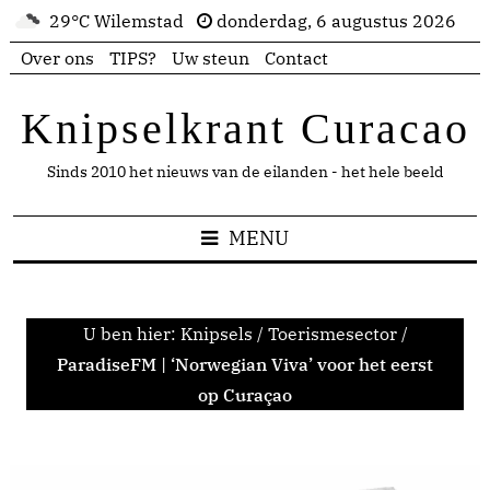
29°C Wilemstad
donderdag, 6 augustus 2026
Over ons
TIPS?
Uw steun
Contact
Knipselkrant Curacao
Sinds 2010 het nieuws van de eilanden - het hele beeld
MENU
U ben hier:
Knipsels
/
Toerismesector
/
ParadiseFM | ‘Norwegian Viva’ voor het eerst
op Curaçao