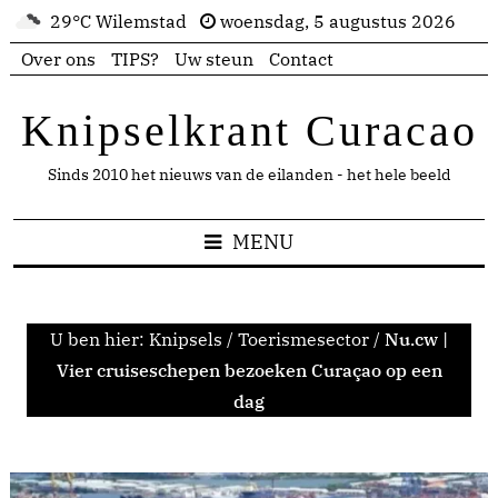
29°C Wilemstad
woensdag, 5 augustus 2026
Over ons
TIPS?
Uw steun
Contact
Knipselkrant Curacao
Sinds 2010 het nieuws van de eilanden - het hele beeld
MENU
U ben hier:
Knipsels
/
Toerismesector
/
Nu.cw |
Vier cruiseschepen bezoeken Curaçao op een
dag