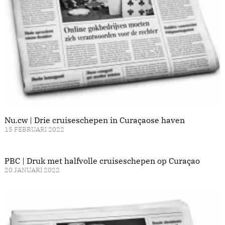
Nu.cw | Drie cruiseschepen in Curaçaose haven
15 FEBRUARI 2022
PBC | Druk met halfvolle cruiseschepen op Curaçao
20 JANUARI 2022