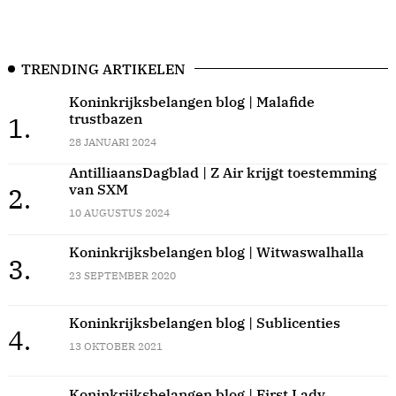
TRENDING ARTIKELEN
Koninkrijksbelangen blog | Malafide
trustbazen
1.
28 JANUARI 2024
AntilliaansDagblad | Z Air krijgt toestemming
van SXM
2.
10 AUGUSTUS 2024
Koninkrijksbelangen blog | Witwaswalhalla
3.
23 SEPTEMBER 2020
Koninkrijksbelangen blog | Sublicenties
4.
13 OKTOBER 2021
Koninkrijksbelangen blog | First Lady