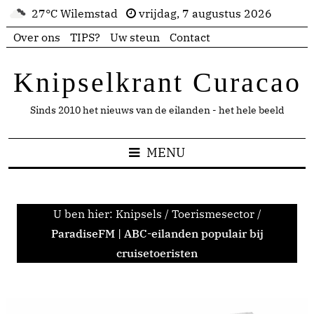
27°C Wilemstad
vrijdag, 7 augustus 2026
Over ons
TIPS?
Uw steun
Contact
Knipselkrant Curacao
Sinds 2010 het nieuws van de eilanden - het hele beeld
MENU
U ben hier:
Knipsels
/
Toerismesector
/
ParadiseFM | ABC-eilanden populair bij
cruisetoeristen