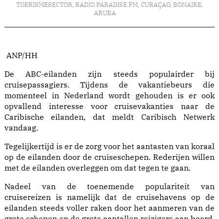
TOERISMESECTOR
,
RADIO PARADISE FM
,
CURAÇAO
,
BONAIRE
,
ARUBA
ANP/HH
De ABC-eilanden zijn steeds populairder bij
cruisepassagiers. Tijdens de vakantiebeurs die
momenteel in Nederland wordt gehouden is er ook
opvallend interesse voor cruisevakanties naar de
Caribische eilanden, dat meldt Caribisch Netwerk
vandaag.
Tegelijkertijd is er de zorg voor het aantasten van koraal
op de eilanden door de cruiseschepen. Rederijen willen
met de eilanden overleggen om dat tegen te gaan.
Nadeel van de toenemende populariteit van
cruisereizen is namelijk dat de cruisehavens op de
eilanden steeds voller raken door het aanmeren van de
grote schepen en de grote aantallen reizigers aan boord.