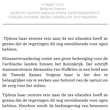
9 MAART 2022
Redactie Curacao
MILIEU EN NATUUR
,
SABA EN STATIA
,
RADIO PARADISE FM
,
CURAÇAO
,
BONAIRE
,
ARUBA
,
NEDERLAND
,
SINT MAARTEN
Tijdens haar recente reis naar de zes eilanden heeft ze
gezien dat de regeringen dit nog onvoldoende voor ogen
hebben.
Klimaatverandering vormt een grote bedreiging voor de
Caribische landen binnen het Koninkrijk. Dat schrijft
staatssecretaris Alexandra van Huffelen in een brief aan
de Tweede Kamer. Volgens haar is het des te
belangrijker om te werken aan behoud van de natuur en
de zorg voor het milieu.
Tijdens haar recente reis naar de zes eilanden heeft ze
gezien dat de regeringen dit nog onvoldoende voor ogen
hebben. Hierdoor wordt de leefomgeving van bewoners