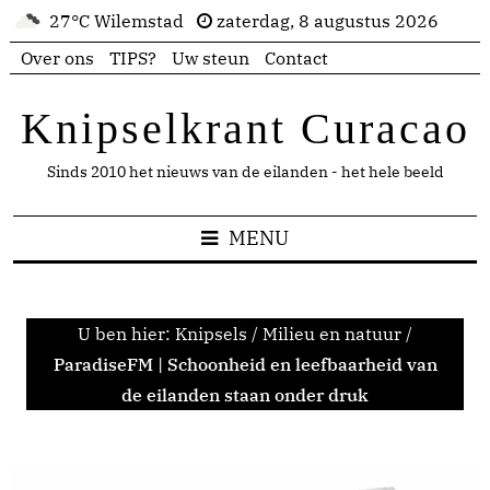
27°C Wilemstad
zaterdag, 8 augustus 2026
Over ons
TIPS?
Uw steun
Contact
Knipselkrant Curacao
Sinds 2010 het nieuws van de eilanden - het hele beeld
MENU
U ben hier:
Knipsels
/
Milieu en natuur
/
ParadiseFM | Schoonheid en leefbaarheid van
de eilanden staan onder druk