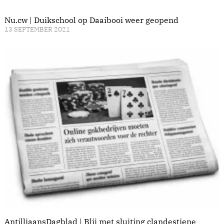
Nu.cw | Duikschool op Daaibooi weer geopend
13 SEPTEMBER 2021
AntilliaansDagblad | Blij met sluiting clandestiene