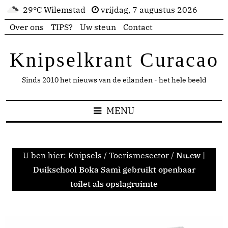
29°C Wilemstad
vrijdag, 7 augustus 2026
Over ons
TIPS?
Uw steun
Contact
Knipselkrant Curacao
Sinds 2010 het nieuws van de eilanden - het hele beeld
MENU
U ben hier:
Knipsels
/
Toerismesector
/
Nu.cw |
Duikschool Boka Samì gebruikt openbaar
toilet als opslagruimte