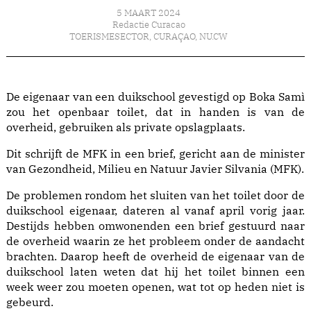
5 MAART 2024
Redactie Curacao
TOERISMESECTOR
,
CURAÇAO
,
NU.CW
De eigenaar van een duikschool gevestigd op Boka Samì
zou het openbaar toilet, dat in handen is van de
overheid, gebruiken als private opslagplaats.
Dit schrijft de MFK in een brief, gericht aan de minister
van Gezondheid, Milieu en Natuur Javier Silvania (MFK).
De problemen rondom het sluiten van het toilet door de
duikschool eigenaar, dateren al vanaf april vorig jaar.
Destijds hebben omwonenden een brief gestuurd naar
de overheid waarin ze het probleem onder de aandacht
brachten. Daarop heeft de overheid de eigenaar van de
duikschool laten weten dat hij het toilet binnen een
week weer zou moeten openen, wat tot op heden niet is
gebeurd.