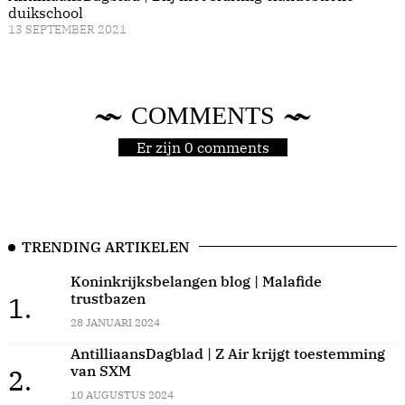
duikschool
13 SEPTEMBER 2021
COMMENTS
Er zijn 0 comments
TRENDING ARTIKELEN
Koninkrijksbelangen blog | Malafide
trustbazen
1.
28 JANUARI 2024
AntilliaansDagblad | Z Air krijgt toestemming
van SXM
2.
10 AUGUSTUS 2024