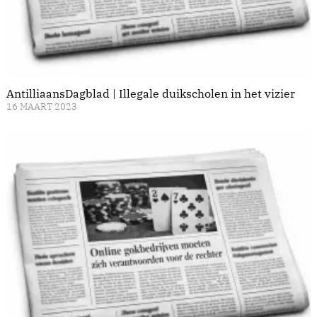
AntilliaansDagblad | Illegale duikscholen in het vizier
16 MAART 2023