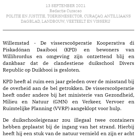
13 SEPTEMBER 2021
Redactie Curacao
POLITIE EN JUSTITIE
,
TOERISMESECTOR
,
CURAÇAO
,
ANTILLIAANS
DAGBLAD
,
LANDBOUW, VEETEELT EN VISSERIJ
Willemstad - De visserscoöperatie Kooperativa di
Piskadónan Daaibooi (KPD) en bewoners van
Willibrordus en omgeving zijn ontzettend blij en
dankbaar dat de clandestiene duikschool Divers
Republic op Duikbooi is gesloten.
KPD heeft al ruim een jaar geleden over de misstand bij
de overheid aan de bel getrokken. De visserscoöperatie
heeft onder andere bij het ministerie van Gezondheid,
Milieu en Natuur (GMN) en Verkeer, Vervoer en
Ruimtelijke Planning (VVRP) aangeklopt voor hulp.
De duikschooleigenaar zou illegaal twee containers
hebben geplaatst bij de ingang van het strand. Hierbij
heeft hij een stuk van de natuur vernield en zijn er acht