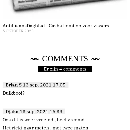
AntilliaansDagblad | Casha komt op voor vissers
5 OKTOBER 2023
COMMENTS
Er zijn 4 comments
Brian S
13 sep. 2021 17.05
Duikbooi?
Djaka
13 sep. 2021 16.39
Ook dit is weer vreemd , heel vreemd .
Het riekt naar meten , met twee maten .