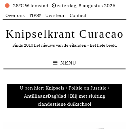
28°C Wilemstad
zaterdag, 8 augustus 2026
Over ons
TIPS?
Uw steun
Contact
Knipselkrant Curacao
Sinds 2010 het nieuws van de eilanden - het hele beeld
MENU
U ben hier:
Knipsels
/
Politie en Justitie
/
AntilliaansDagblad | Blij met sluiting
clandestiene duikschool