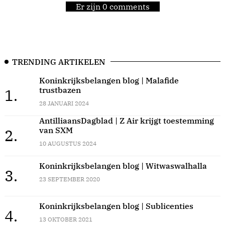
Er zijn 0 comments
TRENDING ARTIKELEN
Koninkrijksbelangen blog | Malafide
trustbazen
1.
28 JANUARI 2024
AntilliaansDagblad | Z Air krijgt toestemming
van SXM
2.
10 AUGUSTUS 2024
Koninkrijksbelangen blog | Witwaswalhalla
3.
23 SEPTEMBER 2020
Koninkrijksbelangen blog | Sublicenties
4.
13 OKTOBER 2021