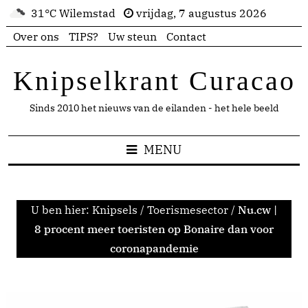
31°C Wilemstad
vrijdag, 7 augustus 2026
Over ons
TIPS?
Uw steun
Contact
Knipselkrant Curacao
Sinds 2010 het nieuws van de eilanden - het hele beeld
MENU
U ben hier:
Knipsels
/
Toerismesector
/
Nu.cw |
8 procent meer toeristen op Bonaire dan voor
coronapandemie