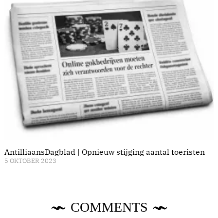
AntilliaansDagblad | Opnieuw stijging aantal toeristen
5 OKTOBER 2023
COMMENTS