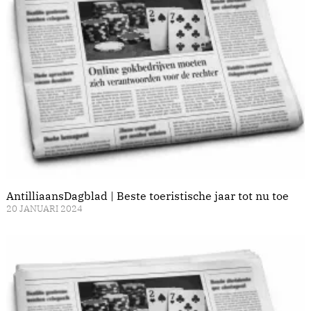
AntilliaansDagblad | Beste toeristische jaar tot nu toe
20 JANUARI 2024