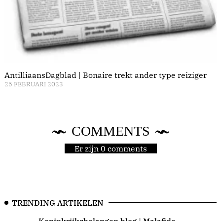
AntilliaansDagblad | Bonaire trekt ander type reiziger
25 FEBRUARI 2023
COMMENTS
Er zijn 0 comments
TRENDING ARTIKELEN