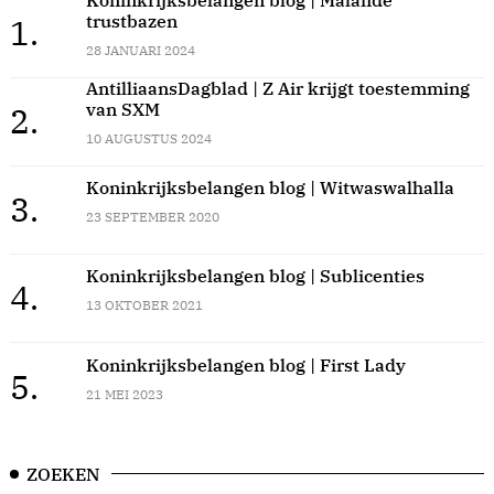
Koninkrijksbelangen blog | Malafide
trustbazen
1.
28 JANUARI 2024
AntilliaansDagblad | Z Air krijgt toestemming
van SXM
2.
10 AUGUSTUS 2024
Koninkrijksbelangen blog | Witwaswalhalla
3.
23 SEPTEMBER 2020
Koninkrijksbelangen blog | Sublicenties
4.
13 OKTOBER 2021
Koninkrijksbelangen blog | First Lady
5.
21 MEI 2023
ZOEKEN