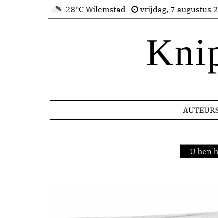
28°C Wilemstad
vrijdag, 7 augustus 
Kni
AUTEUR
U ben h