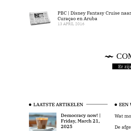
PBC | Disney Fantasy Cruise naa
Curaçao en Aruba
13 APRIL 2016
CO
Er zi
LAATSTE ARTIKELEN
EEN
Democracy now! |
Wat moo
Friday, March 21,
2025
De afge