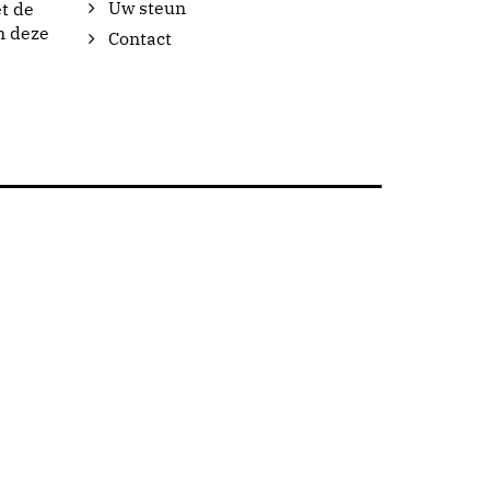
Uw steun
t de
n deze
Contact