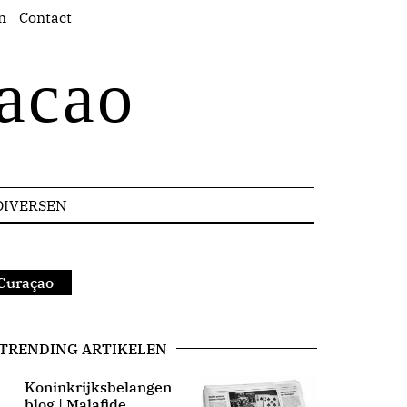
n
Contact
acao
DIVERSEN
 Curaçao
TRENDING ARTIKELEN
Koninkrijksbelangen
blog | Malafide