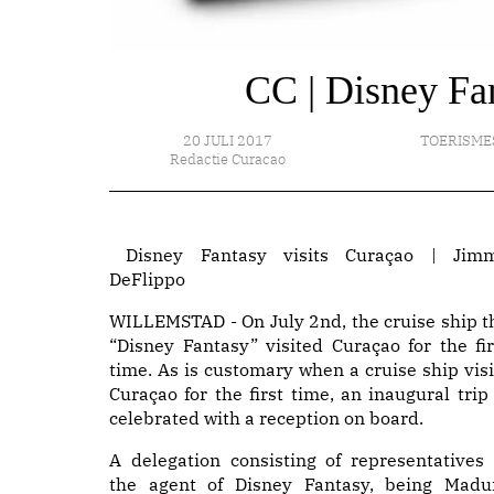
CC | Disney Fan
20 JULI 2017
TOERISME
Redactie Curacao
Disney Fantasy visits Curaçao | Jim
DeFlippo
WILLEMSTAD - On July 2nd, the cruise ship t
“Disney Fantasy” visited Curaçao for the fir
time. As is customary when a cruise ship visi
Curaçao for the first time, an inaugural trip 
celebrated with a reception on board.
A delegation consisting of representatives 
the agent of Disney Fantasy, being Madu