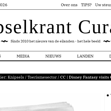
2026
Over ons
TIPS?
Uw steu
pselkrant Cur
Sinds 2010 het nieuws van de eilanden - het hele beeld
S
MEDIA
NIEUWS
LANDEN
ier:
Knipsels
/
Toerismesector
/
CC | Disney Fantasy visits