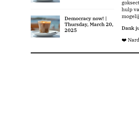
goksect
hulp va
mogeli
Democracy now! |
Thursday, March 20,
Dank ju
2025
❤️ Nar