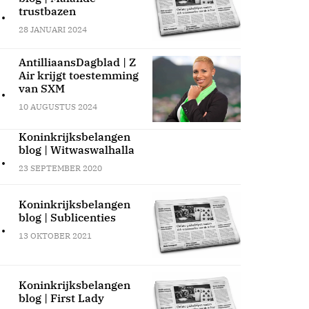
.
trustbazen
28 JANUARI 2024
AntilliaansDagblad | Z
Air krijgt toestemming
.
van SXM
10 AUGUSTUS 2024
Koninkrijksbelangen
blog | Witwaswalhalla
.
23 SEPTEMBER 2020
Koninkrijksbelangen
blog | Sublicenties
.
13 OKTOBER 2021
Koninkrijksbelangen
blog | First Lady
.