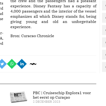
the crew and the passengers had a pleasant
ts
experience. Disney Fantasy has a capacity of
rd
4,000 passengers and the interior of the vessel
nd
emphasizes all which Disney stands for, being
he
giving young and old an unforgettable
experience.
r-
Bron:
Curacao Chronicle
A,
ed
PBC | Cruiseschip Explora1 voor
het eerst op Curaçao
2 DECEMBER 2023