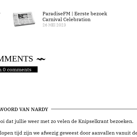
r
ParadiseFM | Eerste bezoek
Carnival Celebration
26 MEI 2023
MMENTS
jn 0 comments
 WOORD VAN NARDY
i dat jullie weer met zo velen de Knipselkrant bezoeken.
lopen tijd zijn we afwezig geweest door aanvallen vanuit d