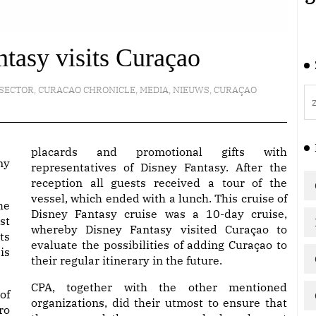
tasy visits Curaçao
SECTOR
,
CURACAO CHRONICLE
,
MEDIA
,
NIEUWS
,
CURAÇAO
placards and promotional gifts with
my
representatives of Disney Fantasy. After the
reception all guests received a tour of the
vessel, which ended with a lunch. This cruise of
he
Disney Fantasy cruise was a 10-day cruise,
st
whereby Disney Fantasy visited Curaçao to
ts
evaluate the possibilities of adding Curaçao to
is
their regular itinerary in the future.
CPA, together with the other mentioned
of
organizations, did their utmost to ensure that
ro