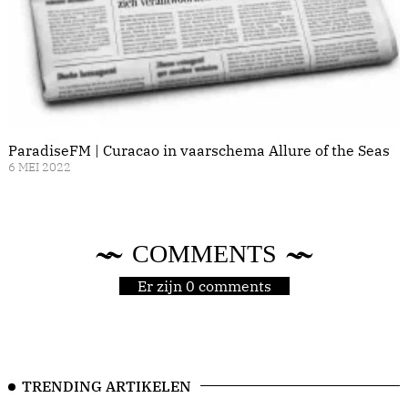
ParadiseFM | Curacao in vaarschema Allure of the Seas
6 MEI 2022
COMMENTS
Er zijn 0 comments
TRENDING ARTIKELEN