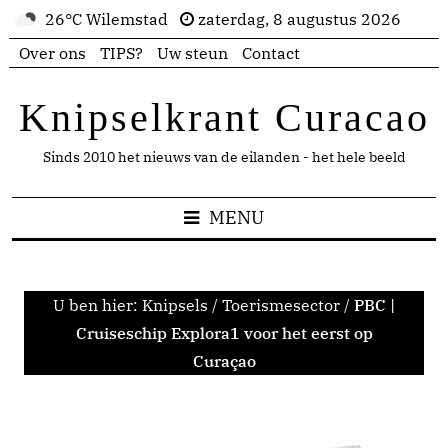
26°C Wilemstad
zaterdag, 8 augustus 2026
Over ons
TIPS?
Uw steun
Contact
Knipselkrant Curacao
Sinds 2010 het nieuws van de eilanden - het hele beeld
MENU
U ben hier:
Knipsels
/
Toerismesector
/
PBC |
Cruiseschip Explora1 voor het eerst op
Curaçao