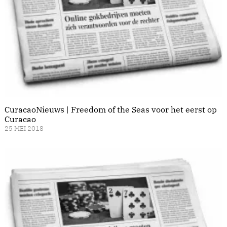
CuracaoNieuws | Freedom of the Seas voor het eerst op
Curacao
25 MEI 2018