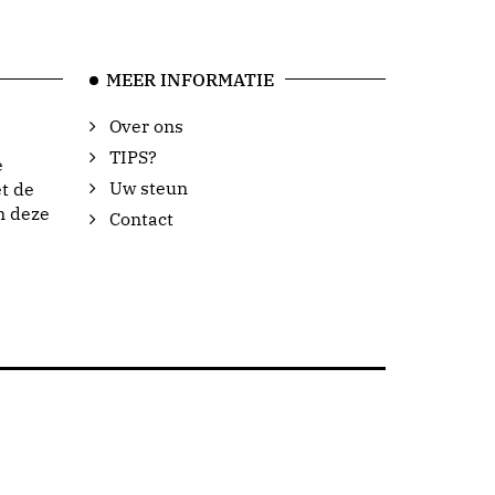
MEER INFORMATIE
Over ons
TIPS?
e
Uw steun
t de
n deze
Contact