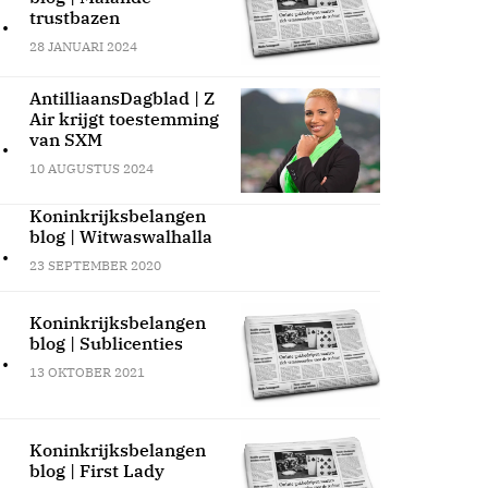
.
trustbazen
28 JANUARI 2024
AntilliaansDagblad | Z
Air krijgt toestemming
.
van SXM
10 AUGUSTUS 2024
Koninkrijksbelangen
blog | Witwaswalhalla
.
23 SEPTEMBER 2020
Koninkrijksbelangen
blog | Sublicenties
.
13 OKTOBER 2021
Koninkrijksbelangen
blog | First Lady
.