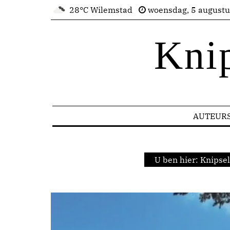
28°C Wilemstad
woensdag, 5 august
Kni
AUTEUR
U ben hier:
Knipsel