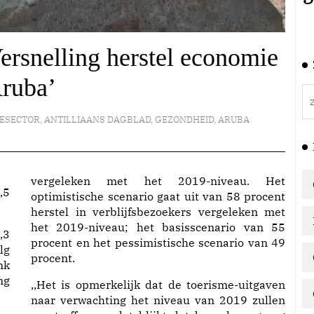
ersnelling herstel economie
ruba’
ESECTOR
,
ANTILLIAANS DAGBLAD
,
GEZONDHEID
,
ARUBA
vergeleken met het 2019-niveau. Het
,5
optimistische scenario gaat uit van 58 procent
herstel in verblijfsbezoekers vergeleken met
het 2019-niveau; het basisscenario van 55
,3
procent en het pessimistische scenario van 49
lg
procent.
nk
ng
,,Het is opmerkelijk dat de toerisme-uitgaven
naar verwachting het niveau van 2019 zullen