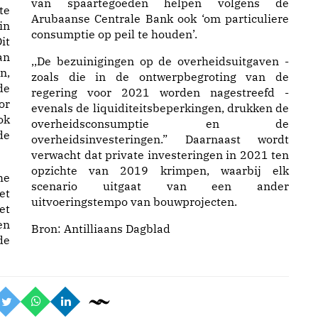
van spaartegoeden helpen volgens de
te
Arubaanse Centrale Bank ook ‘om particuliere
in
consumptie op peil te houden’.
it
an
,,De bezuinigingen op de overheidsuitgaven -
n,
zoals die in de ontwerpbegroting van de
de
regering voor 2021 worden nagestreefd -
or
evenals de liquiditeitsbeperkingen, drukken de
ok
overheidsconsumptie en de
de
overheidsinvesteringen.” Daarnaast wordt
verwacht dat private investeringen in 2021 ten
opzichte van 2019 krimpen, waarbij elk
he
scenario uitgaat van een ander
et
uitvoeringstempo van bouwprojecten.
et
en
Bron:
Antilliaans Dagblad
de