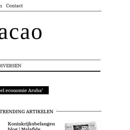
n
Contact
acao
DIVERSEN
stel economie Aruba’
TRENDING ARTIKELEN
Koninkrijksbelangen
blog | Malafide