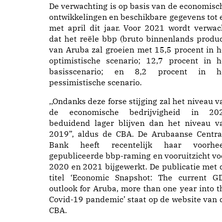
De verwachting is op basis van de economisc
ontwikkelingen en beschikbare gegevens tot 
met april dit jaar. Voor 2021 wordt verwac
dat het reële bbp (bruto binnenlands produc
van Aruba zal groeien met 15,5 procent in h
optimistische scenario; 12,7 procent in h
basisscenario; en 8,2 procent in h
pessimistische scenario.
,,Ondanks deze forse stijging zal het niveau v
de economische bedrijvigheid in 20
beduidend lager blijven dan het niveau v
2019”, aldus de CBA. De Arubaanse Centra
Bank heeft recentelijk haar voorhe
gepubliceerde bbp-raming en vooruitzicht vo
2020 en 2021 bijgewerkt. De publicatie met 
titel ‘Economic Snapshot: The current G
outlook for Aruba, more than one year into t
Covid-19 pandemic’ staat op de website van 
CBA.