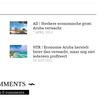
AD | Sterkere economische groei
Aruba verwacht
7 APRIL 2015
NTR | Economie Aruba herstelt
beter dan verwacht, maar nog niet
iedereen profiteert
25 JUNI 2021
MMENTS
jn 0 comments