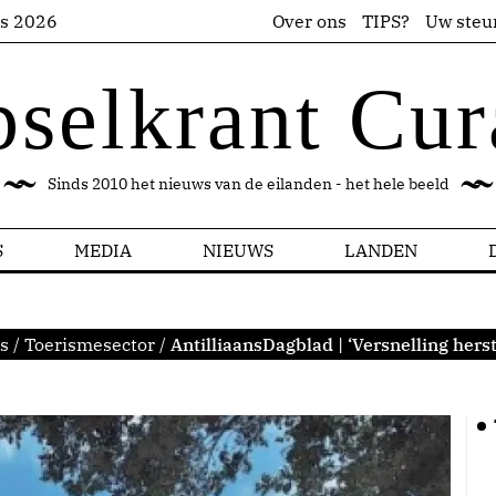
us 2026
Over ons
TIPS?
Uw steu
pselkrant Cur
Sinds 2010 het nieuws van de eilanden - het hele beeld
S
MEDIA
NIEUWS
LANDEN
s
/
Toerismesector
/
AntilliaansDagblad | ‘Versnelling her