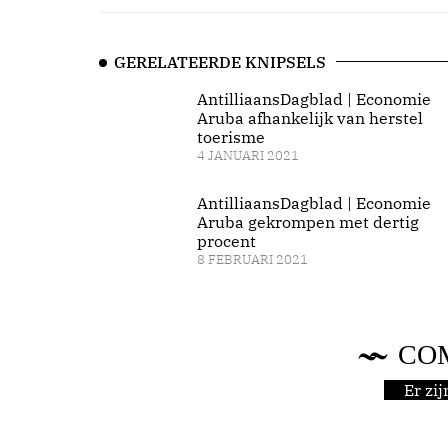
GERELATEERDE KNIPSELS
AntilliaansDagblad | Economie
Aruba afhankelijk van herstel
toerisme
4 JANUARI 2021
AntilliaansDagblad | Economie
Aruba gekrompen met dertig
procent
8 FEBRUARI 2021
CO
Er zi