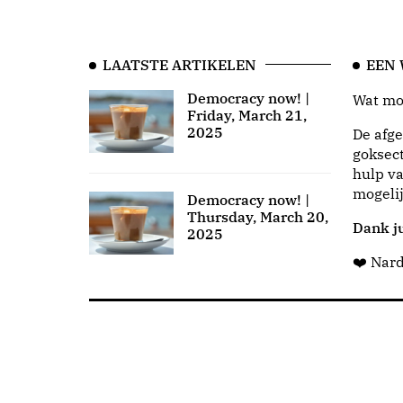
LAATSTE ARTIKELEN
EEN
Democracy now! |
Wat moo
Friday, March 21,
2025
De afge
goksect
hulp va
mogeli
Democracy now! |
Thursday, March 20,
Dank ju
2025
❤️ Nar