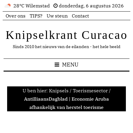
28°C Wilemstad
donderdag, 6 augustus 2026
Over ons
TIPS?
Uw steun
Contact
Knipselkrant Curacao
Sinds 2010 het nieuws van de eilanden - het hele beeld
MENU
U ben hier:
Knipsels
/
Toerismesector
/
AntilliaansDagblad | Economie Aruba
afhankelijk van herstel toerisme