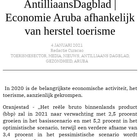
AntilliaansDagblad |
Economie Aruba afhankelijk
van herstel toerisme
4 JANUARI 2021
Redactie Curacao
TOERISMESECTOR
,
MEDIA
,
NIEUWS
,
ANTILLIAANS DAGBLAD
,
GEZONDHEID
,
ARUBA
In 2020 is de belangrijkste economische activiteit, het
toerisme, aanzienlijk gekrompen.
Oranjestad - ,,Het reële bruto binnenlands product
(bbp) zal in 2021 naar verwachting met 2,5 procent
groeien in het basisscenario en met 5,2 procent in het
optimistische scenario, terwijl een verdere afname van
3,4 procent in het pessimistische scenario wordt