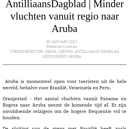
AntilliaansDagblad | Minder
vluchten vanuit regio naar
Aruba
30 JANUARI 2021
Redactie Curacao
TOERISMESECTOR
,
MEDIA
,
NIEUWS
,
ANTILLIAANS DAGBLAD
,
GEZONDHEID
,
ARUBA
Aruba is momenteel open voor toeristen uit de hele
wereld, behalve voor Brazilië, Venezuela en Peru.
Oranjestad - Het aantal vluchten vanuit Panama en
Bogota naar Aruba neemt de komende tijd af. Er zijn
onvoldoende reizigers om de hogere frequentie vol te
houden.
De sluiting van de grens met Brazilië heeft zoals