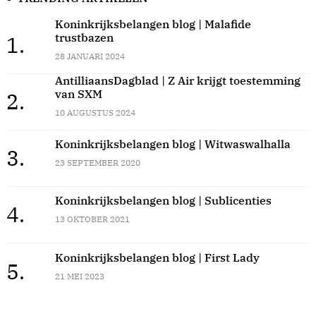
Koninkrijksbelangen blog | Malafide
trustbazen
1.
28 JANUARI 2024
AntilliaansDagblad | Z Air krijgt toestemming
van SXM
2.
10 AUGUSTUS 2024
Koninkrijksbelangen blog | Witwaswalhalla
3.
23 SEPTEMBER 2020
Koninkrijksbelangen blog | Sublicenties
4.
13 OKTOBER 2021
Koninkrijksbelangen blog | First Lady
5.
21 MEI 2023