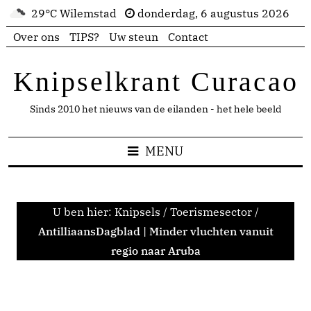
29°C Wilemstad
donderdag, 6 augustus 2026
Over ons
TIPS?
Uw steun
Contact
Knipselkrant Curacao
Sinds 2010 het nieuws van de eilanden - het hele beeld
MENU
U ben hier:
Knipsels
/
Toerismesector
/
AntilliaansDagblad | Minder vluchten vanuit
regio naar Aruba