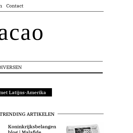
n
Contact
acao
DIVERSEN
 met Latijns-Amerika
TRENDING ARTIKELEN
Koninkrijksbelangen
blog | Malafide