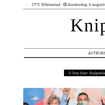
27°C Wilemstad
donderdag, 6 august
Kni
AUTEUR
U ben hier:
Knipsels