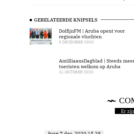
GERELATEERDE KNIPSELS
DolfijnFM | Aruba opent voor
regionale vluchten
6 DECEMBER 2020
AntilliaansDagblad | Steeds mee
toeristen welkom op Aruba
31 OKTOBER 2020
CO
Er zi
Juan
7 dec. 2020 15.28