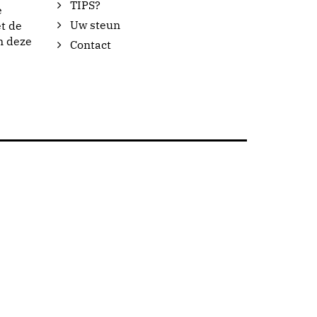
TIPS?
e
Uw steun
t de
n deze
Contact