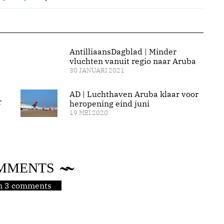
AntilliaansDagblad | Minder
vluchten vanuit regio naar Aruba
30 JANUARI 2021
AD | Luchthaven Aruba klaar voor
r
heropening eind juni
19 MEI 2020
MMENTS
jn 3 comments