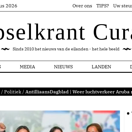
us 2026
Over ons
TIPS?
Uw steu
pselkrant Cur
Sinds 2010 het nieuws van de eilanden - het hele beeld
S
MEDIA
NIEUWS
LANDEN
/
Politiek
/
AntilliaansDagblad | Weer luchtverkeer Aruba