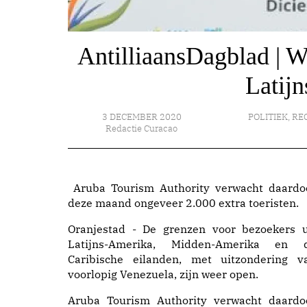
AntilliaansDagblad | W
Latij
3 DECEMBER 2020
POLITIEK
,
RE
Redactie Curacao
Aruba Tourism Authority verwacht daardo
deze maand ongeveer 2.000 extra toeristen.
Oranjestad - De grenzen voor bezoekers u
Latijns-Amerika, Midden-Amerika en 
Caribische eilanden, met uitzondering v
voorlopig Venezuela, zijn weer open.
Aruba Tourism Authority verwacht daardo