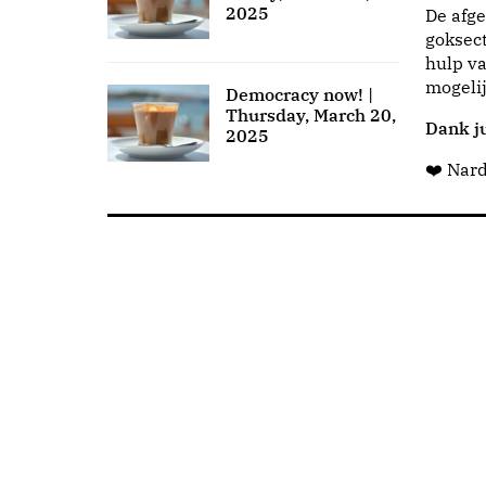
2025
De afge
goksect
hulp va
mogeli
Democracy now! |
Thursday, March 20,
Dank ju
2025
❤️ Nar