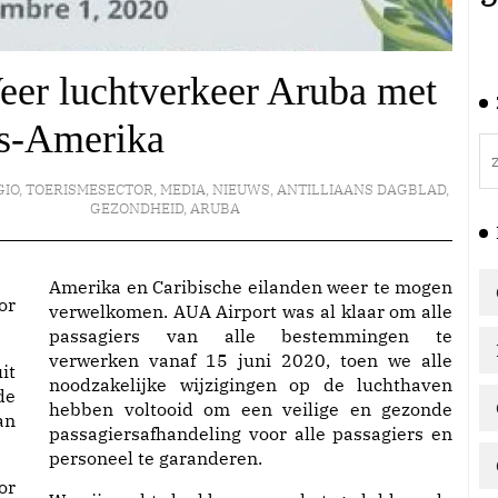
eer luchtverkeer Aruba met
ns-Amerika
GIO
,
TOERISMESECTOR
,
MEDIA
,
NIEUWS
,
ANTILLIAANS DAGBLAD
,
GEZONDHEID
,
ARUBA
Amerika en Caribische eilanden weer te mogen
or
verwelkomen. AUA Airport was al klaar om alle
passagiers van alle bestemmingen te
verwerken vanaf 15 juni 2020, toen we alle
it
noodzakelijke wijzigingen op de luchthaven
de
hebben voltooid om een veilige en gezonde
an
passagiersafhandeling voor alle passagiers en
personeel te garanderen.
or