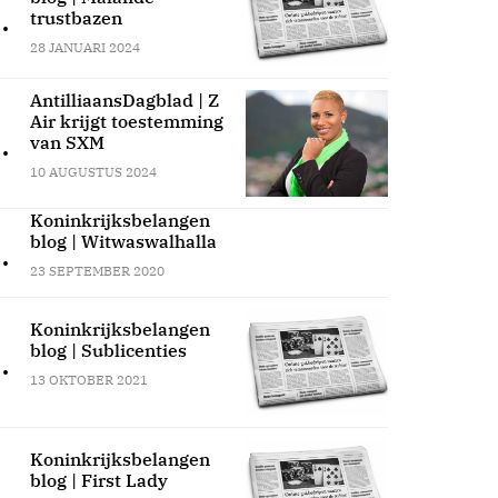
.
trustbazen
28 JANUARI 2024
AntilliaansDagblad | Z
Air krijgt toestemming
.
van SXM
10 AUGUSTUS 2024
Koninkrijksbelangen
blog | Witwaswalhalla
.
23 SEPTEMBER 2020
Koninkrijksbelangen
blog | Sublicenties
.
13 OKTOBER 2021
Koninkrijksbelangen
blog | First Lady
.