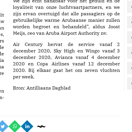
We zijn echt dankbaar voor het geduld en de
loyaliteit van onze luchtvaartpartners, en we
zijn ervan overtuigd dat alle passagiers op de
it
gebruikelijke warme Arubaanse manier zullen
uw
worden begroet en behandeld”, aldus Joost
an
Meijs, ceo van Aruba Airport Authority nv.
s,
rs
Air Century hervat de service vanaf 2
de
december 2020, Sky High en Wingo vanaf 3
de
december 2020, Avianca vanaf 4 december
ia
2020 en Copa Airlines vanaf 12 december
ma
2020. Bij elkaar gaat het om zeven vluchten
re
per week.
Bron:
Antilliaans Dagblad
en
n-