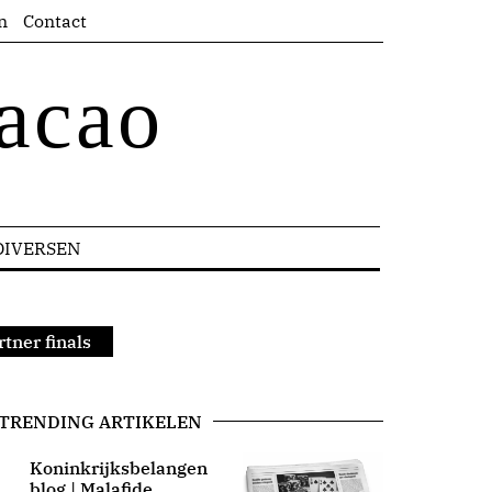
n
Contact
acao
DIVERSEN
tner finals
TRENDING ARTIKELEN
Koninkrijksbelangen
blog | Malafide