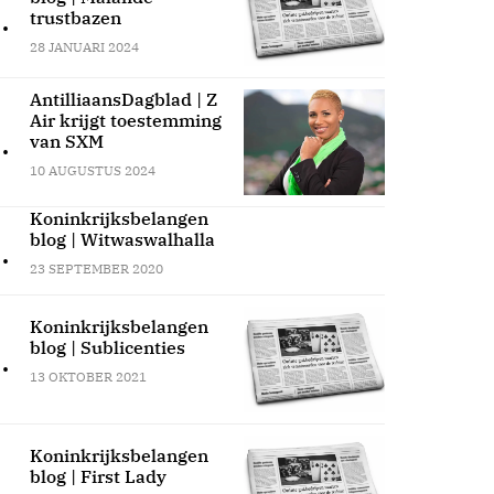
.
trustbazen
28 JANUARI 2024
AntilliaansDagblad | Z
Air krijgt toestemming
.
van SXM
10 AUGUSTUS 2024
Koninkrijksbelangen
blog | Witwaswalhalla
.
23 SEPTEMBER 2020
Koninkrijksbelangen
blog | Sublicenties
.
13 OKTOBER 2021
Koninkrijksbelangen
blog | First Lady
.