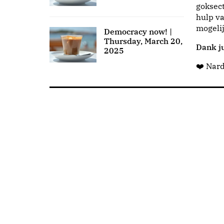
goksect
hulp va
mogeli
Democracy now! |
Thursday, March 20,
Dank ju
2025
❤️ Nar