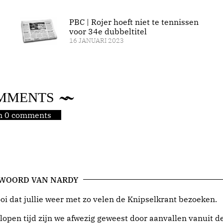
PBC | Rojer hoeft niet te tennissen
voor 34e dubbeltitel
16 JANUARI 2023
MMENTS
jn 0 comments
 WOORD VAN NARDY
i dat jullie weer met zo velen de Knipselkrant bezoeken.
lopen tijd zijn we afwezig geweest door aanvallen vanuit d