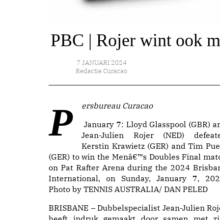
PBC | Rojer wint ook me
7 JANUARI 2024
Redactie Curacao
Persbureau Curacao
January 7: Lloyd Glasspool (GBR) a
Jean-Julien Rojer (NED) defeat
Kerstin Krawietz (GER) and Tim Pue
(GER) to win the Menâ€™s Doubles Final mat
on Pat Rafter Arena during the 2024 Brisba
International, on Sunday, January 7, 202
Photo by TENNIS AUSTRALIA/ DAN PELED
BRISBANE – Dubbelspecialist Jean-Julien Roj
heeft indruk gemaakt door samen met zi