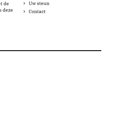
Uw steun
t de
n deze
Contact