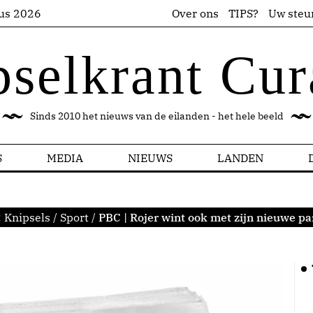
us 2026
Over ons
TIPS?
Uw steu
pselkrant Cur
Sinds 2010 het nieuws van de eilanden - het hele beeld
S
MEDIA
NIEUWS
LANDEN
:
Knipsels
/
Sport
/
PBC | Rojer wint ook met zijn nieuwe par