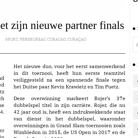
t zijn nieuwe partner finals
SPORT
,
PERSBUREAU CURACAO
,
CURAÇAO
Het nieuwe duo, voor het eerst samenwerkend
in dit toernooi, heeft hun eerste teamtitel
nd
veiliggesteld na een spannende finale tegen
ed
het Duitse paar Kevin Krawietz en Tim Puetz.
tz
ch
Deze overwinning markeert Rojer’s 37e
ne
dubbelspel titel in zijn carrière. Rojer, die nu
4.
42 jaar oud is, heeft een indrukwekkende staat
van dienst in het dubbelspel, waaronder
overwinningen in Grand Slam-toernooien zoals
er
Wimbledon in 2015, de US Open in 2017 en de
jn