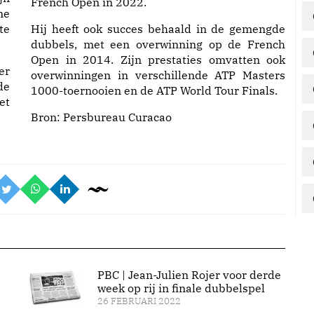
French Open in 2022.
ne
te
Hij heeft ook succes behaald in de gemengde
dubbels, met een overwinning op de French
Open in 2014. Zijn prestaties omvatten ook
er
overwinningen in verschillende ATP Masters
de
1000-toernooien en de ATP World Tour Finals.
et
Bron:
Persbureau Curacao
PBC | Jean-Julien Rojer voor derde
week op rij in finale dubbelspel
26 FEBRUARI 2022