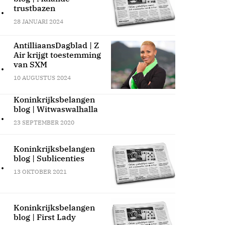
.
trustbazen
28 JANUARI 2024
AntilliaansDagblad | Z
Air krijgt toestemming
.
van SXM
10 AUGUSTUS 2024
Koninkrijksbelangen
blog | Witwaswalhalla
.
23 SEPTEMBER 2020
Koninkrijksbelangen
blog | Sublicenties
.
13 OKTOBER 2021
Koninkrijksbelangen
blog | First Lady
.