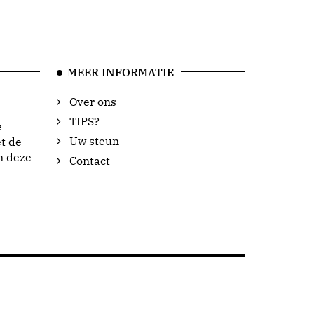
MEER INFORMATIE
Over ons
TIPS?
e
Uw steun
t de
n deze
Contact