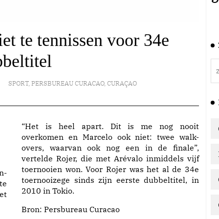
iet te tennissen voor 34e
beltitel
SPORT
,
PERSBUREAU CURACAO
,
CURAÇAO
“Het is heel apart. Dit is me nog nooit
overkomen en Marcelo ook niet: twee walk-
overs, waarvan ook nog een in de finale”,
vertelde Rojer, die met Arévalo inmiddels vijf
toernooien won. Voor Rojer was het al de 34e
n-
toernooizege sinds zijn eerste dubbeltitel, in
te
2010 in Tokio.
et
Bron:
Persbureau Curacao