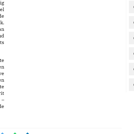
ig
el
de
k.
an
nd
ts
te
en
ve
en
te
it
 –
de