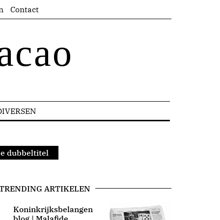
n
Contact
acao
DIVERSEN
4e dubbeltitel
TRENDING ARTIKELEN
Koninkrijksbelangen
blog | Malafide