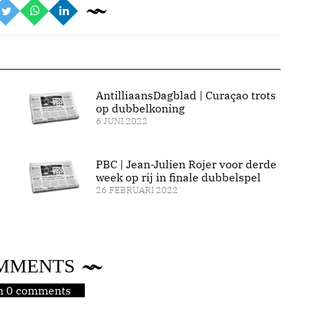
AntilliaansDagblad | Curaçao trots
op dubbelkoning
6 JUNI 2022
PBC | Jean-Julien Rojer voor derde
week op rij in finale dubbelspel
26 FEBRUARI 2022
MMENTS
jn 0 comments