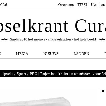
2026
Over ons
TIPS?
Uw steu
pselkrant Cur
Sinds 2010 het nieuws van de eilanden - het hele beeld
S
MEDIA
NIEUWS
LANDEN
nipsels
/
Sport
/
PBC | Rojer hoeft niet te tennissen voor 3