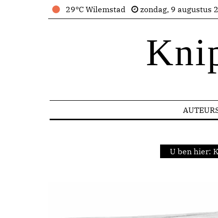
29°C Wilemstad
zondag, 9 augustus 
Kni
AUTEUR
U ben hier:
K