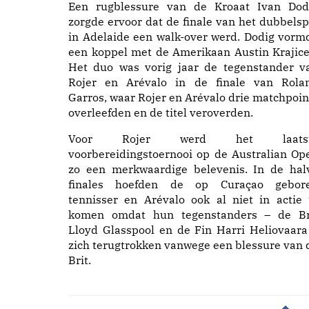
Een rugblessure van de Kroaat Ivan Dod
zorgde ervoor dat de finale van het dubbelsp
in Adelaide een walk-over werd. Dodig vorm
een koppel met de Amerikaan Austin Krajice
Het duo was vorig jaar de tegenstander v
Rojer en Arévalo in de finale van Rola
Garros, waar Rojer en Arévalo drie matchpoin
overleefden en de titel veroverden.
Voor Rojer werd het laats
voorbereidingstoernooi op de Australian Op
zo een merkwaardige belevenis. In de hal
finales hoefden de op Curaçao gebor
tennisser en Arévalo ook al niet in actie 
komen omdat hun tegenstanders – de Br
Lloyd Glasspool en de Fin Harri Heliovaara
zich terugtrokken vanwege een blessure van 
Brit.