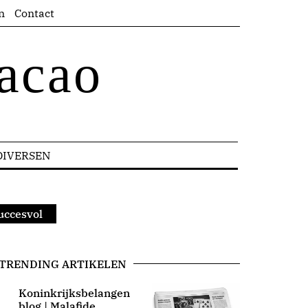
n
Contact
acao
DIVERSEN
uccesvol
TRENDING ARTIKELEN
Koninkrijksbelangen
blog | Malafide