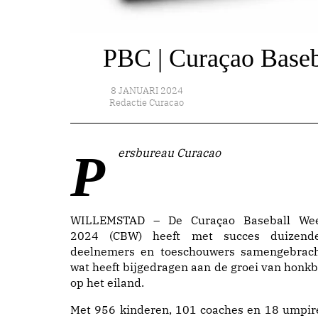
PBC | Curaçao Baseb
8 JANUARI 2024
Redactie Curacao
Persbureau Curacao
WILLEMSTAD – De Curaçao Baseball We
2024 (CBW) heeft met succes duizend
deelnemers en toeschouwers samengebrach
wat heeft bijgedragen aan de groei van honkb
op het eiland.
Met 956 kinderen, 101 coaches en 18 umpir