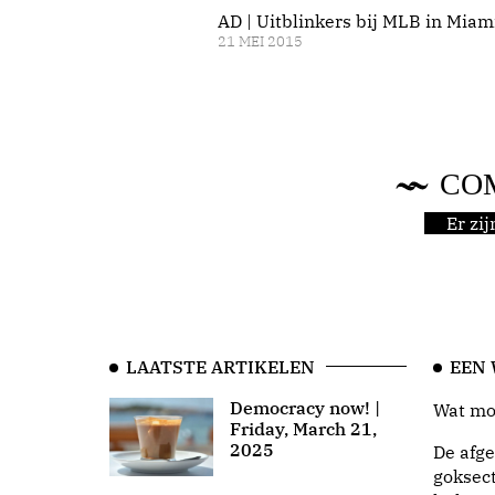
AD | Uitblinkers bij MLB in Miam
21 MEI 2015
CO
Er zi
LAATSTE ARTIKELEN
EEN
Democracy now! |
Wat moo
Friday, March 21,
2025
De afge
goksect