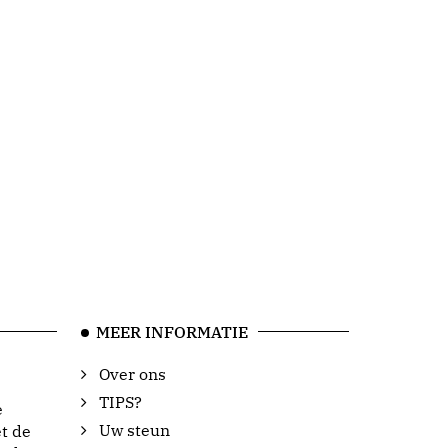
MEER INFORMATIE
Over ons
TIPS?
e
Uw steun
t de