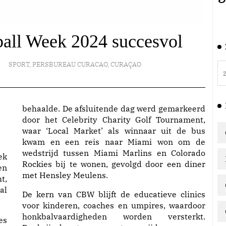
all Week 2024 succesvol
SPORT
,
PERSBUREAU CURACAO
,
CURAÇAO
behaalde. De afsluitende dag werd gemarkeerd
door het Celebrity Charity Golf Tournament,
waar ‘Local Market’ als winnaar uit de bus
kwam en een reis naar Miami won om de
wedstrijd tussen Miami Marlins en Colorado
ek
Rockies bij te wonen, gevolgd door een diner
en
met Hensley Meulens.
t,
al
De kern van CBW blijft de educatieve clinics
voor kinderen, coaches en umpires, waardoor
honkbalvaardigheden worden versterkt.
es