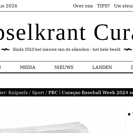
us 2026
Over ons
TIPS?
Uw steu
pselkrant Cur
Sinds 2010 het nieuws van de eilanden - het hele beeld
S
MEDIA
NIEUWS
LANDEN
ier:
Knipsels
/
Sport
/
PBC | Curaçao Baseball Week 2024 s