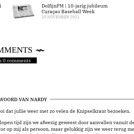
i
DolfijnFM | 10-jarig jubileum
Curaçao Baseball Week
25 NOVEMBER 2021
MMENTS
jn 0 comments
 WOORD VAN NARDY
i dat jullie weer met zo velen de Knipselkrant bezoeken.
lopen tijd zijn we afwezig geweest door aanvallen vanuit d
or op mij als persoon, maar gelukkig zijn we weer terug me