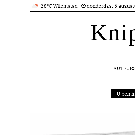
28°C Wilemstad
donderdag, 6 august
Kni
AUTEUR
U ben h