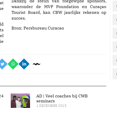
Dankzij de steun van toegewijde sponsors,
at
waaronder de MVP Foundation en Curaçao
se
Tourist Board, kan CBW jaarlijks rekenen op
succes.
ld
Bron:
Persbureau Curacao
ts
el
ie
24
AD | Veel coaches bij CWB
seminars
1 DECEMBER 2015