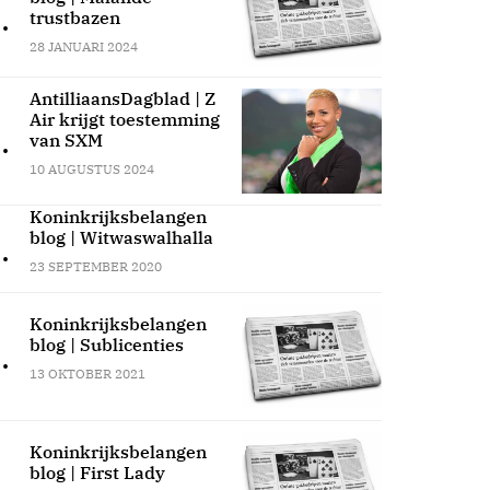
.
trustbazen
28 JANUARI 2024
AntilliaansDagblad | Z
Air krijgt toestemming
.
van SXM
10 AUGUSTUS 2024
Koninkrijksbelangen
blog | Witwaswalhalla
.
23 SEPTEMBER 2020
Koninkrijksbelangen
blog | Sublicenties
.
13 OKTOBER 2021
Koninkrijksbelangen
blog | First Lady
.