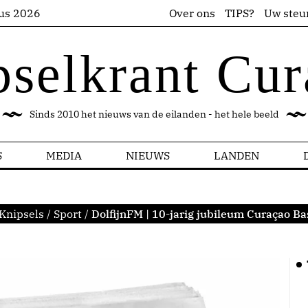
us 2026
Over ons
TIPS?
Uw steu
pselkrant Cur
Sinds 2010 het nieuws van de eilanden - het hele beeld
S
MEDIA
NIEUWS
LANDEN
Knipsels
/
Sport
/
DolfijnFM | 10-jarig jubileum Curaçao B