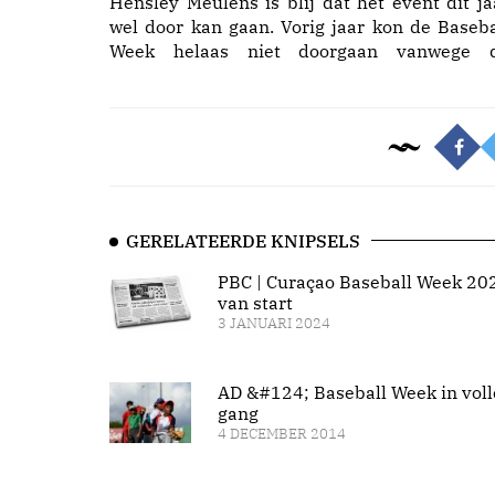
Hensley Meulens is blij dat het event dit ja
wel door kan gaan. Vorig jaar kon de Baseba
Week helaas niet doorgaan vanwege 
GERELATEERDE KNIPSELS
PBC | Curaçao Baseball Week 20
van start
3 JANUARI 2024
AD &#124; Baseball Week in voll
gang
4 DECEMBER 2014