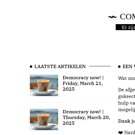
CO
Er zi
LAATSTE ARTIKELEN
EEN
Democracy now! |
Wat moo
Friday, March 21,
2025
De afge
goksect
hulp va
mogeli
Democracy now! |
Thursday, March 20,
Dank ju
2025
❤️ Nar