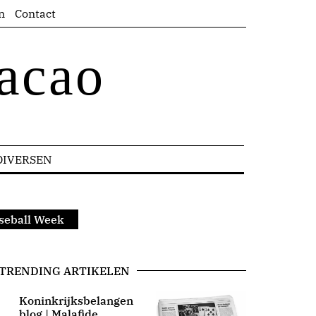
n
Contact
acao
DIVERSEN
aseball Week
TRENDING ARTIKELEN
Koninkrijksbelangen
blog | Malafide