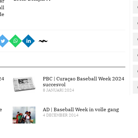
ar
ll
de
24
PBC | Curaçao Baseball Week 2024
succesvol
8 JANUARI 2024
e
AD | Baseball Week in volle gang
4 DECEMBER 2014