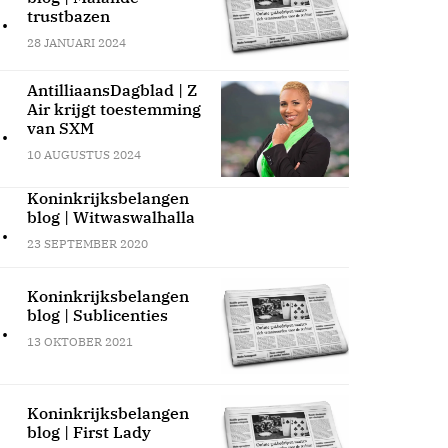
.
trustbazen
28 JANUARI 2024
AntilliaansDagblad | Z
Air krijgt toestemming
.
van SXM
10 AUGUSTUS 2024
Koninkrijksbelangen
blog | Witwaswalhalla
.
23 SEPTEMBER 2020
Koninkrijksbelangen
blog | Sublicenties
.
13 OKTOBER 2021
Koninkrijksbelangen
blog | First Lady
.