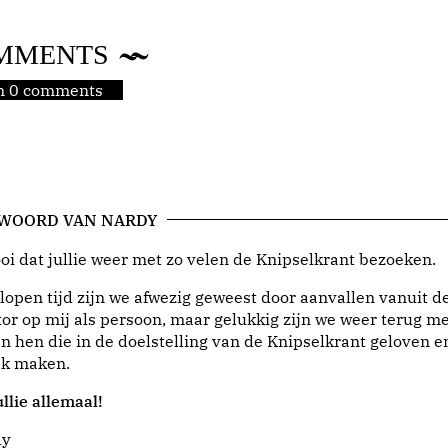
MMENTS
jn 0 comments
 WOORD VAN NARDY
i dat jullie weer met zo velen de Knipselkrant bezoeken.
lopen tijd zijn we afwezig geweest door aanvallen vanuit d
or op mij als persoon, maar gelukkig zijn we weer terug me
n hen die in de doelstelling van de Knipselkrant geloven e
jk maken.
llie allemaal!
dy