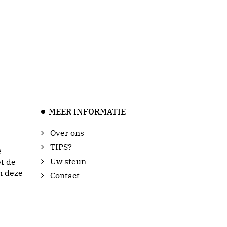
MEER INFORMATIE
Over ons
TIPS?
e
Uw steun
t de
n deze
Contact