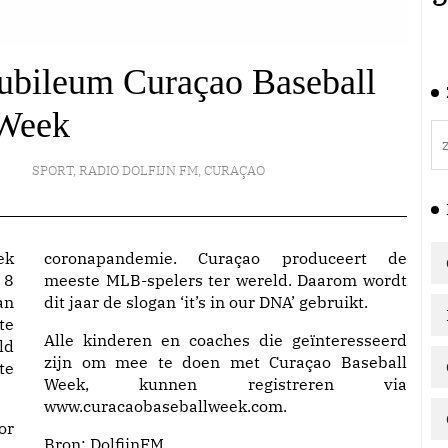
jubileum Curaçao Baseball
Week
SPORT
,
RADIO DOLFIJN FM
,
CURAÇAO
ek
coronapandemie. Curaçao produceert de
 8
meeste MLB-spelers ter wereld. Daarom wordt
an
dit jaar de slogan ‘it’s in our DNA’ gebruikt.
te
Alle kinderen en coaches die geïnteresseerd
ld
zijn om mee te doen met Curaçao Baseball
te
Week, kunnen registreren via
www.curacaobaseballweek.com.
or
Bron:
DolfijnFM