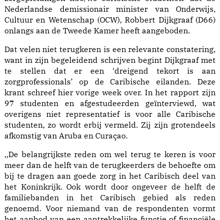
Nederlandse demissionair minister van Onderwijs,
Cultuur en Wetenschap (OCW), Robbert Dijkgraaf (D66)
onlangs aan de Tweede Kamer heeft aangeboden.
Dat velen niet terugkeren is een relevante constatering,
want in zijn begeleidend schrijven begint Dijkgraaf met
te stellen dat er een ‘dreigend tekort is aan
zorgprofessionals’ op de Caribische eilanden. Deze
krant schreef hier vorige week over. In het rapport zijn
97 studenten en afgestudeerden geïnterviewd, wat
overigens niet representatief is voor alle Caribische
studenten, zo wordt erbij vermeld. Zij zijn grotendeels
afkomstig van Aruba en Curaçao.
,,De belangrijkste reden om wel terug te keren is voor
meer dan de helft van de terugkeerders de behoefte om
bij te dragen aan goede zorg in het Caribisch deel van
het Koninkrijk. Ook wordt door ongeveer de helft de
familiebanden in het Caribisch gebied als reden
genoemd. Voor niemand van de respondenten vormt
het aanbod van een aantrekkelijke functie of financiële