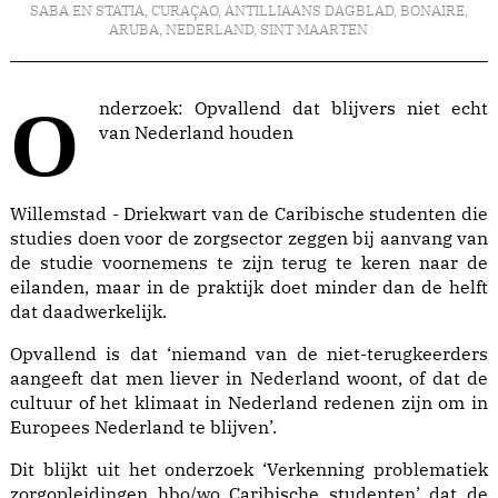
SABA EN STATIA
,
CURAÇAO
,
ANTILLIAANS DAGBLAD
,
BONAIRE
,
ARUBA
,
NEDERLAND
,
SINT MAARTEN
Onderzoek: Opvallend dat blijvers niet echt
van Nederland houden
Willemstad - Driekwart van de Caribische studenten die
studies doen voor de zorgsector zeggen bij aanvang van
de studie voornemens te zijn terug te keren naar de
eilanden, maar in de praktijk doet minder dan de helft
dat daadwerkelijk.
Opvallend is dat ‘niemand van de niet-terugkeerders
aangeeft dat men liever in Nederland woont, of dat de
cultuur of het klimaat in Nederland redenen zijn om in
Europees Nederland te blijven’.
Dit blijkt uit het onderzoek ‘Verkenning problematiek
zorgopleidingen hbo/wo Caribische studenten’ dat de