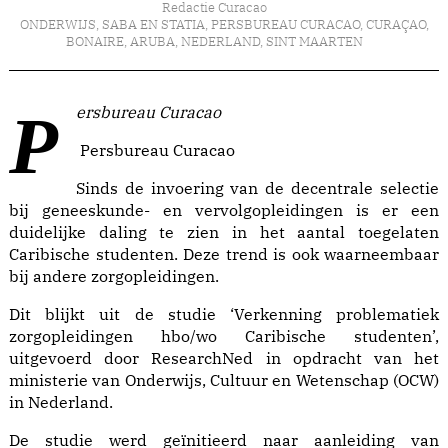
Redactie Curacao
ONDERWIJS
,
SABA EN STATIA
,
PERSBUREAU CURACAO
,
CURAÇAO
,
BONAIRE
,
ARUBA
,
NEDERLAND
,
SINT MAARTEN
Persbureau Curacao
Persbureau Curacao
Sinds de invoering van de decentrale selectie
bij geneeskunde- en vervolgopleidingen is er een
duidelijke daling te zien in het aantal toegelaten
Caribische studenten. Deze trend is ook waarneembaar
bij andere zorgopleidingen.
Dit blijkt uit de studie ‘Verkenning problematiek
zorgopleidingen hbo/wo Caribische studenten’,
uitgevoerd door ResearchNed in opdracht van het
ministerie van Onderwijs, Cultuur en Wetenschap (OCW)
in Nederland.
De studie werd geïnitieerd naar aanleiding van