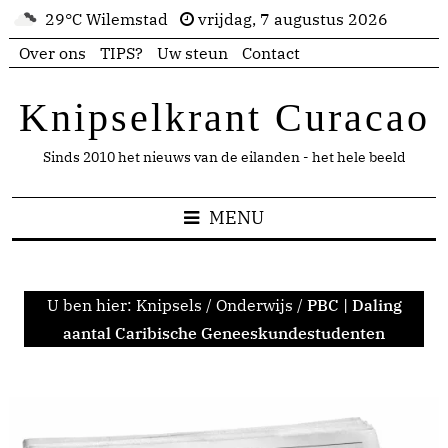
29°C Wilemstad
vrijdag, 7 augustus 2026
Over ons
TIPS?
Uw steun
Contact
Knipselkrant Curacao
Sinds 2010 het nieuws van de eilanden - het hele beeld
MENU
U ben hier:
Knipsels
/
Onderwijs
/
PBC | Daling
aantal Caribische Geneeskundestudenten