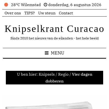
28°C Wilemstad
donderdag, 6 augustus 2026
Over ons
TIPS?
Uw steun
Contact
Knipselkrant Curacao
Sinds 2010 het nieuws van de eilanden - het hele beeld
MENU
U ben hier:
Knipsels
/
Regio
/
Vier dagen
dobberen