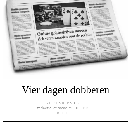
Vier dagen dobberen
5 DECEMBER 2013
redactie_curacao_2010_KKC
REGIO