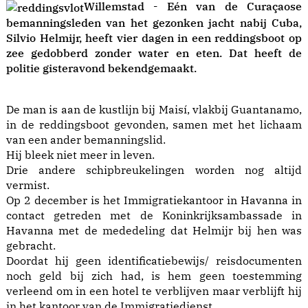
Willemstad - Eén van de Curaçaose
bemanningsleden van het gezonken jacht nabij Cuba,
Silvio Helmijr, heeft vier dagen in een reddingsboot op
zee gedobberd zonder water en eten. Dat heeft de
politie gisteravond bekendgemaakt.
De man is aan de kustlijn bij Maisí, vlakbij Guantanamo,
in de reddingsboot gevonden, samen met het lichaam
van een ander bemanningslid.
Hij bleek niet meer in leven.
Drie andere schipbreukelingen worden nog altijd
vermist.
Op 2 december is het Immigratiekantoor in Havanna in
contact getreden met de Koninkrijksambassade in
Havanna met de mededeling dat Helmijr bij hen was
gebracht.
Doordat hij geen identificatiebewijs/ reisdocumenten
noch geld bij zich had, is hem geen toestemming
verleend om in een hotel te verblijven maar verblijft hij
in het kantoor van de Immigratiedienst.