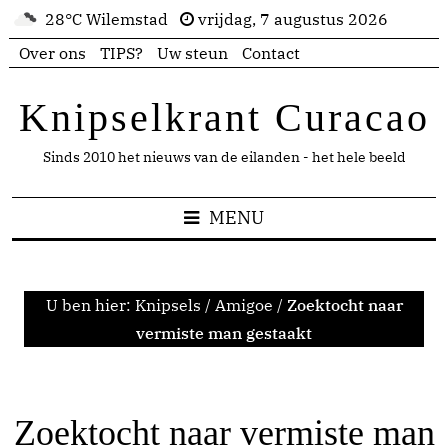
28°C Wilemstad
vrijdag, 7 augustus 2026
Over ons
TIPS?
Uw steun
Contact
Knipselkrant Curacao
Sinds 2010 het nieuws van de eilanden - het hele beeld
MENU
U ben hier:
Knipsels
/
Amigoe
/
Zoektocht naar
vermiste man gestaakt
Zoektocht naar vermiste man