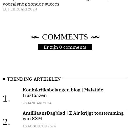
vooralsnog zonder succes
16 FEBRUARI 2024
COMMENTS
Er zijn 0 comments
TRENDING ARTIKELEN
Koninkrijksbelangen blog | Malafide
trustbazen
1.
28 JANUARI 2024
AntilliaansDagblad | Z Air krijgt toestemming
van SXM
2.
10 AUGUSTUS 2024