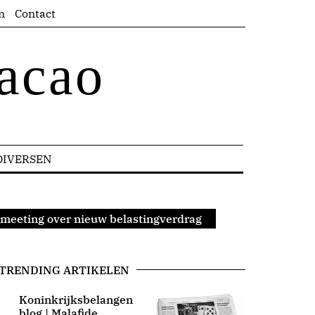
n
Contact
acao
DIVERSEN
-meeting over nieuw belastingverdrag
TRENDING ARTIKELEN
Koninkrijksbelangen
blog | Malafide