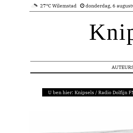
27°C Wilemstad
donderdag, 6 august
Kni
AUTEUR
U ben hier:
Knipsels
/
Radio Dolfijn 