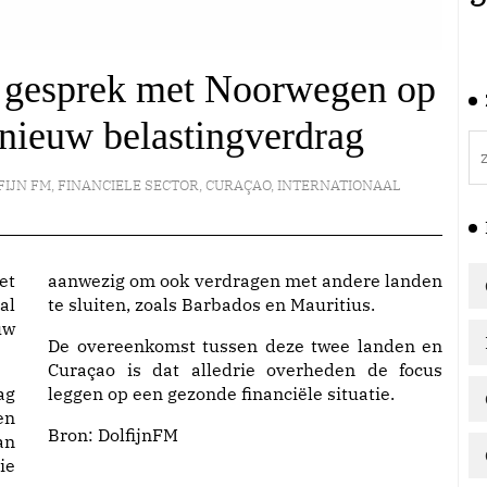
n gesprek met Noorwegen op
nieuw belastingverdrag
FIJN FM
,
FINANCIELE SECTOR
,
CURAÇAO
,
INTERNATIONAAL
et
aanwezig om ook verdragen met andere landen
al
te sluiten, zoals Barbados en Mauritius.
uw
De overeenkomst tussen deze twee landen en
Curaçao is dat alledrie overheden de focus
ag
leggen op een gezonde financiële situatie.
en
Bron:
DolfijnFM
an
ie