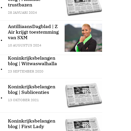
.
trustbazen
28 JANUARI 2024
AntilliaansDagblad | Z
Air krijgt toestemming
.
van SXM
10 AUGUSTUS 2024
Koninkrijksbelangen
blog | Witwaswalhalla
.
23 SEPTEMBER 2020
Koninkrijksbelangen
blog | Sublicenties
.
13 OKTOBER 2021
Koninkrijksbelangen
blog | First Lady
.