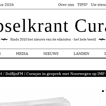
us 2026
Over ons
TIPS?
Uw steu
pselkrant Cur
Sinds 2010 het nieuws van de eilanden - het hele beeld
S
MEDIA
NIEUWS
LANDEN
FM
/
DolfijnFM | Curaçao in gesprek met Noorwegen op IMF