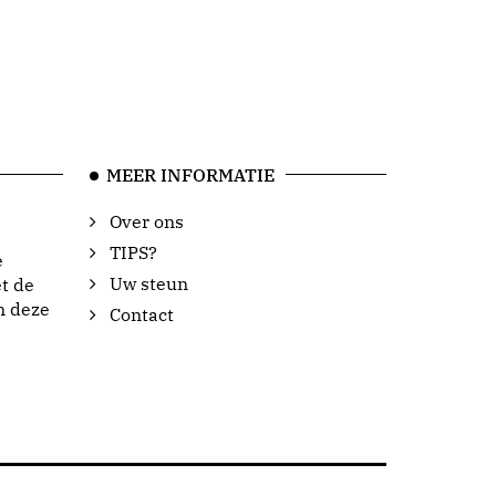
MEER INFORMATIE
Over ons
TIPS?
e
Uw steun
t de
n deze
Contact