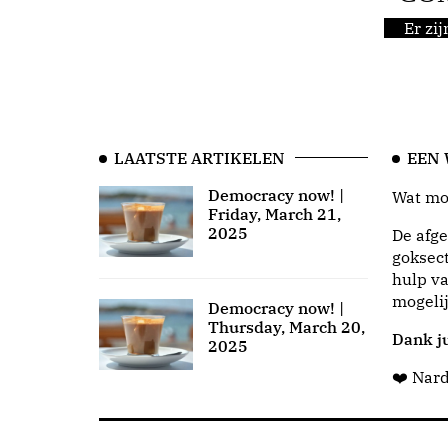
Er zi
LAATSTE ARTIKELEN
EEN
Democracy now! |
Wat moo
Friday, March 21,
2025
De afge
goksect
hulp va
mogeli
Democracy now! |
Thursday, March 20,
Dank ju
2025
❤️ Nar