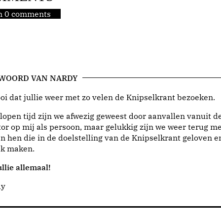
jn 0 comments
 WOORD VAN NARDY
i dat jullie weer met zo velen de Knipselkrant bezoeken.
lopen tijd zijn we afwezig geweest door aanvallen vanuit d
or op mij als persoon, maar gelukkig zijn we weer terug me
n hen die in de doelstelling van de Knipselkrant geloven e
jk maken.
llie allemaal!
dy