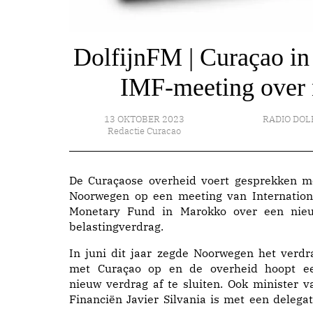
DolfijnFM | Curaçao i
IMF-meeting over 
13 OKTOBER 2023
RADIO DOL
Redactie Curacao
De Curaçaose overheid voert gesprekken m
Noorwegen op een meeting van Internation
Monetary Fund in Marokko over een nie
belastingverdrag.
In juni dit jaar zegde Noorwegen het verdr
met Curaçao op en de overheid hoopt e
nieuw verdrag af te sluiten. Ook minister v
Financiën Javier Silvania is met een delegat