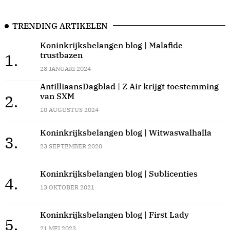
TRENDING ARTIKELEN
Koninkrijksbelangen blog | Malafide
trustbazen
1.
28 JANUARI 2024
AntilliaansDagblad | Z Air krijgt toestemming
van SXM
2.
10 AUGUSTUS 2024
Koninkrijksbelangen blog | Witwaswalhalla
3.
23 SEPTEMBER 2020
Koninkrijksbelangen blog | Sublicenties
4.
13 OKTOBER 2021
Koninkrijksbelangen blog | First Lady
5.
21 MEI 2023