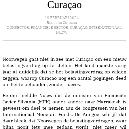
Curaçao
19 FEBRUARI 2024
Redactie Curacao
GOKSECTOR
,
FINANCIELE SECTOR
,
CURAÇAO
,
INTERNATIONAAL
,
NU.CW
Noorwegen gaat niet in zee met Curaçao om een nieuw
belastingverdrag op te stellen. Het land maakte vorig
jaar al duidelijk dat ze het belastingverdrag op wilden
zeggen, waarop Curaçao nog een aantal pogingen deed
om het te behouden, zonder succes.
Eerder meldde Nu.cw dat de minister van Financiën
Javier Silvania (MFK) onder andere naar Marrakesh is
geweest om deel te nemen aan de congressen van het
Internationaal Monetair Fonds. De Amigoe schrijft dat
daar bleek, dat Noorwegen de belastingverdragen, waar
bijna nooit iets mee gedaan wordt, niet meer wil