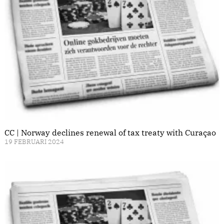
CC | Norway declines renewal of tax treaty with Curaçao
19 FEBRUARI 2024