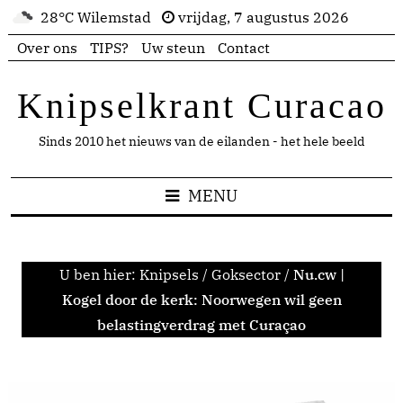
28°C Wilemstad
vrijdag, 7 augustus 2026
Over ons
TIPS?
Uw steun
Contact
Knipselkrant Curacao
Sinds 2010 het nieuws van de eilanden - het hele beeld
MENU
U ben hier:
Knipsels
/
Goksector
/
Nu.cw |
Kogel door de kerk: Noorwegen wil geen
belastingverdrag met Curaçao