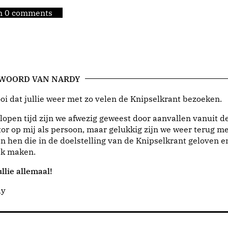
jn 0 comments
 WOORD VAN NARDY
i dat jullie weer met zo velen de Knipselkrant bezoeken.
lopen tijd zijn we afwezig geweest door aanvallen vanuit d
or op mij als persoon, maar gelukkig zijn we weer terug me
n hen die in de doelstelling van de Knipselkrant geloven e
jk maken.
llie allemaal!
dy