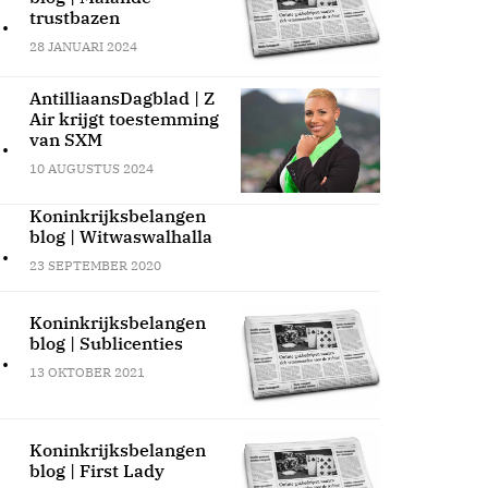
.
trustbazen
28 JANUARI 2024
AntilliaansDagblad | Z
Air krijgt toestemming
.
van SXM
10 AUGUSTUS 2024
Koninkrijksbelangen
blog | Witwaswalhalla
.
23 SEPTEMBER 2020
Koninkrijksbelangen
blog | Sublicenties
.
13 OKTOBER 2021
Koninkrijksbelangen
blog | First Lady
.