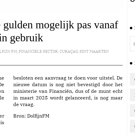
 gulden mogelijk pas vanaf
in gebruik
LFIJN FM
,
FINANCIELE SECTOR
,
CURAÇAO
,
SINT MAARTEN
he
besloten een aanvraag te doen voor uitstel. De
De
nieuwe datum is nog niet bevestigd door het
en
ministerie van Financiën, dus of de munt echt
le
in maart 2025 wordt gelanceerd, is nog maar
de vraag.
er
Bron:
DolfijnFM
is