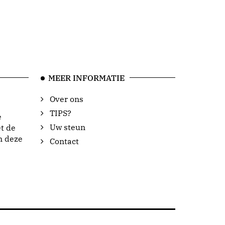
MEER INFORMATIE
Over ons
TIPS?
e
Uw steun
t de
n deze
Contact