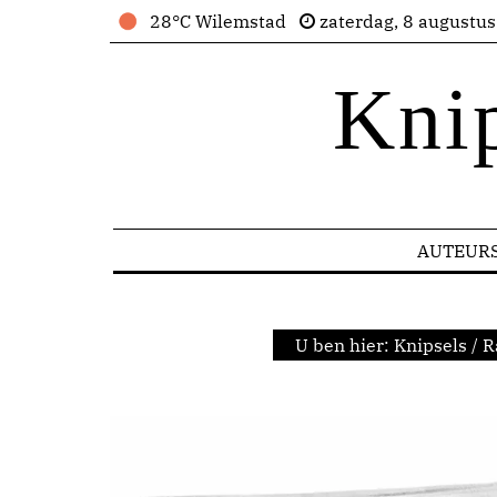
28°C Wilemstad
zaterdag, 8 augustu
Kni
AUTEUR
U ben hier:
Knipsels
/
R