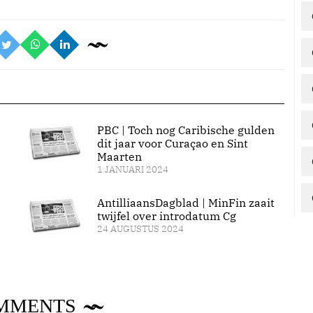
PBC | Toch nog Caribische gulden
dit jaar voor Curaçao en Sint
Maarten
1 JANUARI 2024
AntilliaansDagblad | MinFin zaait
twijfel over introdatum Cg
24 AUGUSTUS 2024
MMENTS