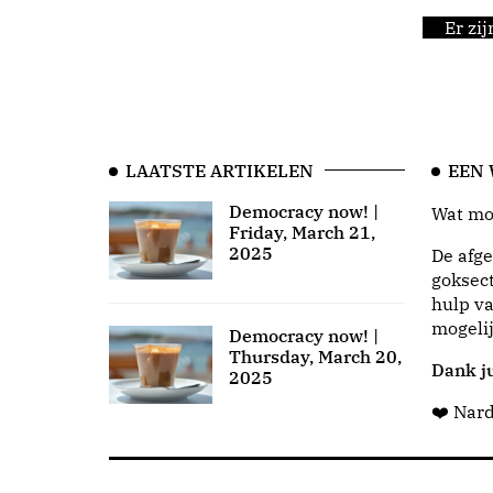
Er zi
LAATSTE ARTIKELEN
EEN
Democracy now! |
Wat moo
Friday, March 21,
2025
De afge
goksect
hulp va
mogeli
Democracy now! |
Thursday, March 20,
Dank ju
2025
❤️ Nar