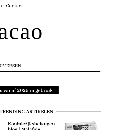
n
Contact
acao
DIVERSEN
as vanaf 2025 in gebruik
TRENDING ARTIKELEN
Koninkrijksbelangen
blog | Malafide