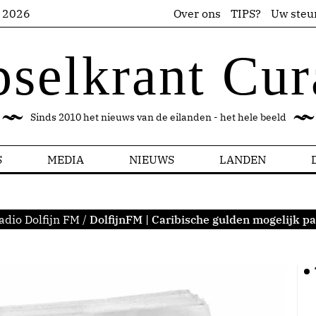
s 2026
Over ons
TIPS?
Uw steu
pselkrant Cur
Sinds 2010 het nieuws van de eilanden - het hele beeld
S
MEDIA
NIEUWS
LANDEN
adio Dolfijn FM
/
DolfijnFM | Caribische gulden mogelijk p