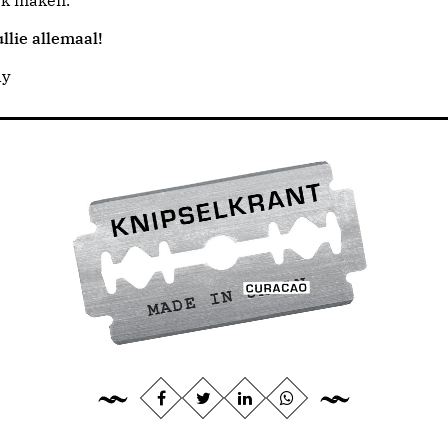
jk maken.
llie allemaal!
dy