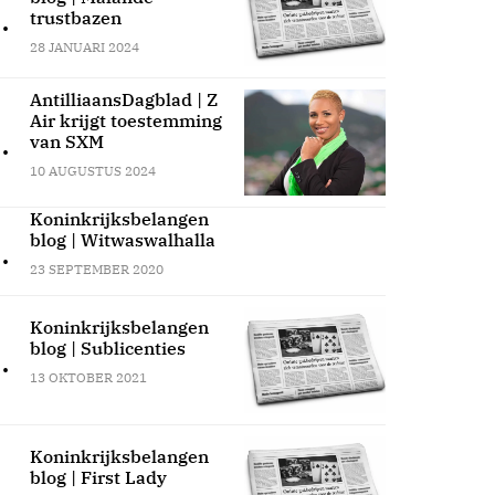
.
trustbazen
28 JANUARI 2024
AntilliaansDagblad | Z
Air krijgt toestemming
.
van SXM
10 AUGUSTUS 2024
Koninkrijksbelangen
blog | Witwaswalhalla
.
23 SEPTEMBER 2020
Koninkrijksbelangen
blog | Sublicenties
.
13 OKTOBER 2021
Koninkrijksbelangen
blog | First Lady
.