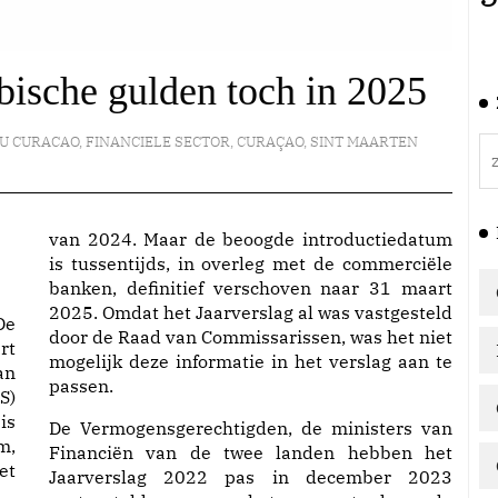
bische gulden toch in 2025
U CURACAO
,
FINANCIELE SECTOR
,
CURAÇAO
,
SINT MAARTEN
van 2024. Maar de beoogde introductiedatum
is tussentijds, in overleg met de commerciële
banken, definitief verschoven naar 31 maart
2025. Omdat het Jaarverslag al was vastgesteld
De
door de Raad van Commissarissen, was het niet
rt
mogelijk deze informatie in het verslag aan te
an
passen.
S)
is
De Vermogensgerechtigden, de ministers van
m,
Financiën van de twee landen hebben het
et
Jaarverslag 2022 pas in december 2023