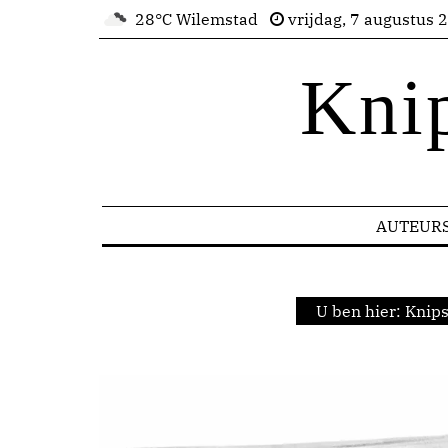
28°C Wilemstad
vrijdag, 7 augustus 
Kni
AUTEUR
U ben hier:
Knips