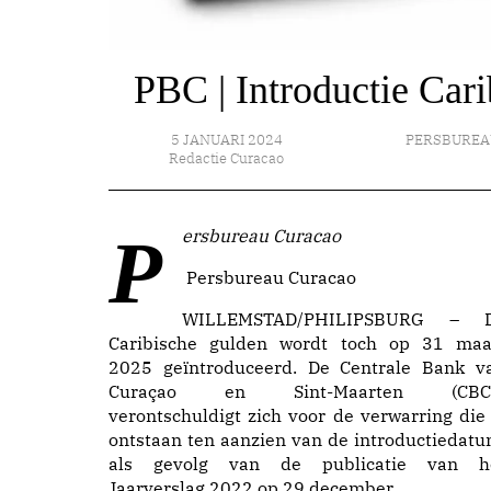
PBC | Introductie Cari
5 JANUARI 2024
PERSBUREA
Redactie Curacao
Persbureau Curacao
Persbureau Curacao
WILLEMSTAD/PHILIPSBURG – 
Caribische gulden wordt toch op 31 maa
2025 geïntroduceerd. De Centrale Bank v
Curaçao en Sint-Maarten (CBC
verontschuldigt zich voor de verwarring die 
ontstaan ten aanzien van de introductiedatu
als gevolg van de publicatie van h
Jaarverslag 2022 op 29 december.