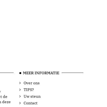
MEER INFORMATIE
Over ons
TIPS?
e
Uw steun
t de
n deze
Contact