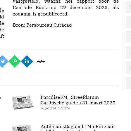
vastgesteld, waarna het rapport door de
Centrale Bank op 29 december 2023, als
de
zodanig, is gepubliceerd.
ld
de
Bron:
Persbureau Curacao
de
ft
n
ParadiseFM | Streefdatum
Caribische gulden 31 maart 2025
4 JANUARI 2024
AntilliaansDagblad | MinFin zaait