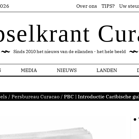
2026
Over ons
TIPS?
Uw steu
pselkrant Cur
Sinds 2010 het nieuws van de eilanden - het hele beeld
S
MEDIA
NIEUWS
LANDEN
els
/
Persbureau Curacao
/
PBC | Introductie Caribische gu