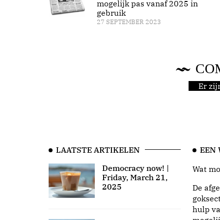
mogelijk pas vanaf 2025 in
gebruik
27 SEPTEMBER 2023
CO
Er zi
LAATSTE ARTIKELEN
EEN
Democracy now! |
Wat moo
Friday, March 21,
2025
De afge
goksect
hulp va