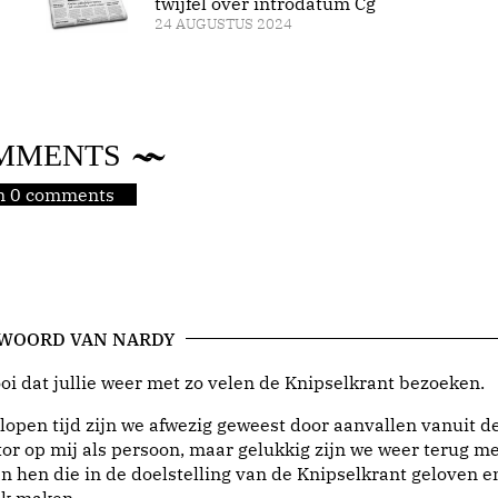
twijfel over introdatum Cg
24 AUGUSTUS 2024
MMENTS
jn 0 comments
 WOORD VAN NARDY
i dat jullie weer met zo velen de Knipselkrant bezoeken.
lopen tijd zijn we afwezig geweest door aanvallen vanuit d
or op mij als persoon, maar gelukkig zijn we weer terug me
n hen die in de doelstelling van de Knipselkrant geloven e