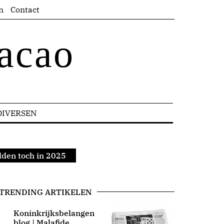
n
Contact
acao
DIVERSEN
lden toch in 2025
TRENDING ARTIKELEN
Koninkrijksbelangen
blog | Malafide