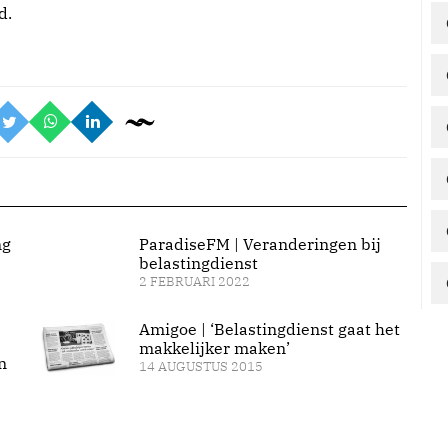
d.
ng
ParadiseFM | Veranderingen bij
belastingdienst
2 FEBRUARI 2022
Amigoe | ‘Belastingdienst gaat het
makkelijker maken’
n
14 AUGUSTUS 2015