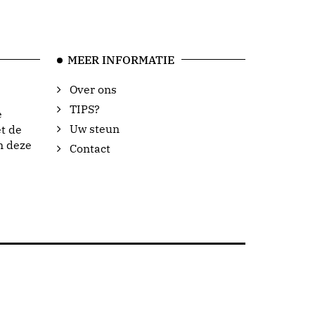
MEER INFORMATIE
Over ons
TIPS?
e
Uw steun
t de
n deze
Contact