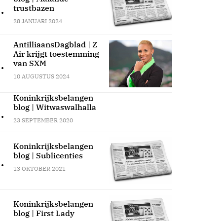
.
trustbazen
28 JANUARI 2024
AntilliaansDagblad | Z
Air krijgt toestemming
.
van SXM
10 AUGUSTUS 2024
Koninkrijksbelangen
blog | Witwaswalhalla
.
23 SEPTEMBER 2020
Koninkrijksbelangen
blog | Sublicenties
.
13 OKTOBER 2021
Koninkrijksbelangen
blog | First Lady
.