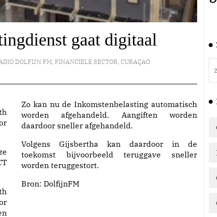
ingdienst gaat digitaal
ADIO DOLFIJN FM
,
FINANCIELE SECTOR
,
CURAÇAO
Zo kan nu de Inkomstenbelasting automatisch
th
worden afgehandeld. Aangiften worden
or
daardoor sneller afgehandeld.
Volgens Gijsbertha kan daardoor in de
ze
toekomst bijvoorbeeld teruggave sneller
CT
worden teruggestort.
Bron:
DolfijnFM
th
or
en