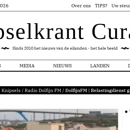
2026
Over ons
TIPS?
Uw steu
pselkrant Cur
Sinds 2010 het nieuws van de eilanden - het hele beeld
S
MEDIA
NIEUWS
LANDEN
:
Knipsels
/
Radio Dolfijn FM
/
DolfijnFM | Belastingdienst g