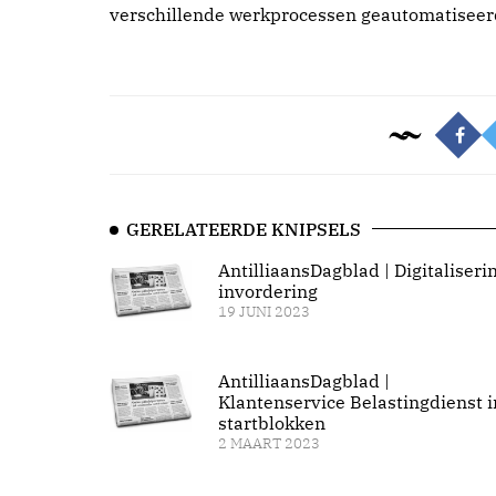
verschillende werkprocessen geautomatiseer
GERELATEERDE KNIPSELS
AntilliaansDagblad | Digitaliseri
invordering
19 JUNI 2023
AntilliaansDagblad |
Klantenservice Belastingdienst i
startblokken
2 MAART 2023