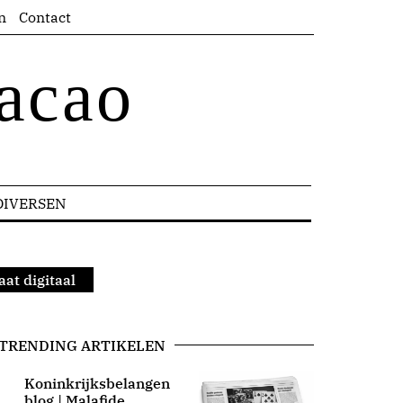
n
Contact
acao
DIVERSEN
aat digitaal
TRENDING ARTIKELEN
Koninkrijksbelangen
blog | Malafide