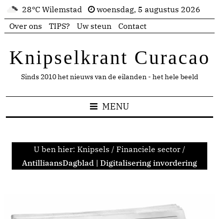
28°C Wilemstad
woensdag, 5 augustus 2026
Over ons
TIPS?
Uw steun
Contact
Knipselkrant Curacao
Sinds 2010 het nieuws van de eilanden - het hele beeld
MENU
U ben hier:
Knipsels
/
Financiele sector
/
AntilliaansDagblad | Digitalisering invordering