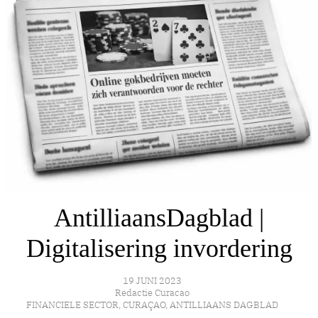
AntilliaansDagblad |
Digitalisering invordering
19 JUNI 2023
Redactie Curacao
FINANCIELE SECTOR
,
CURAÇAO
,
ANTILLIAANS DAGBLAD