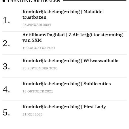
TRENDING ARTIKELEN
Koninkrijksbelangen blog | Malafide
trustbazen
1.
28 JANUARI 2024
AntilliaansDagblad | Z Air krijgt toestemming
van SXM
2.
10 AUGUSTUS 2024
Koninkrijksbelangen blog | Witwaswalhalla
3.
23 SEPTEMBER 2020
Koninkrijksbelangen blog | Sublicenties
4.
13 OKTOBER 2021
Koninkrijksbelangen blog | First Lady
5.
21 MEI 2023