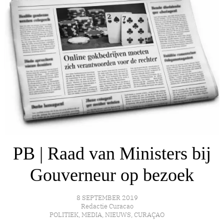
PB | Raad van Ministers bij
Gouverneur op bezoek
8 SEPTEMBER 2019
Redactie Curacao
POLITIEK
,
MEDIA
,
NIEUWS
,
CURAÇAO