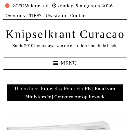
32°C Wilemstad
zondag, 9 augustus 2026
Over ons
TIPS?
Uw steun
Contact
Knipselkrant Curacao
Sinds 2010 het nieuws van de eilanden - het hele beeld
MENU
U ben hier:
Knipsels
/
Politiek
/
PB | Raad van
Ministers bij Gouverneur op bezoek