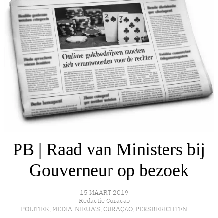
PB | Raad van Ministers bij
Gouverneur op bezoek
15 MAART 2019
Redactie Curacao
POLITIEK
,
MEDIA
,
NIEUWS
,
CURAÇAO
,
PERSBERICHTEN