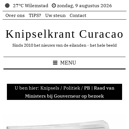
27°C Wilemstad
zondag, 9 augustus 2026
Over ons
TIPS?
Uw steun
Contact
Knipselkrant Curacao
Sinds 2010 het nieuws van de eilanden - het hele beeld
MENU
U ben hier:
Knipsels
/
Politiek
/
PB | Raad van
Ministers bij Gouverneur op bezoek