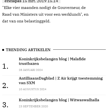
ericlapas
15 mrt. 2019 15.14
"Elke vier maanden nodigt de Gouverneur, de
Raad van Ministers uit voor een werklunch", en
dat van ons belastinggeld.
TRENDING ARTIKELEN
Koninkrijksbelangen blog | Malafide
trustbazen
1.
28 JANUARI 2024
AntilliaansDagblad | Z Air krijgt toestemming
van SXM
2.
10 AUGUSTUS 2024
Koninkrijksbelangen blog | Witwaswalhalla
3.
23 SEPTEMBER 2020