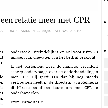
Geen relatie meer met CPR
EK
,
RADIO PARADISE FM
,
CURAÇAO
,
RAFFINAGESECTOR
ns
onderzoek. Uiteindelijk is er wel voor ruim 23
at
miljoen aan olievaten aan het bedrijf verkocht.
an
In het parlement werd de minister-president
scherp ondervraagd over de onderhandelingen
de
met CPR. Hij geeft aan dat hij nog steeds
en
vertrouwen heeft in de directeur van Refineria
is
di Kòrsou na diens keuze om met CPR te
et
onderhandelen.
jn
Bron:
ParadiseFM
is