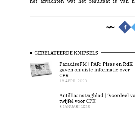
het afwachten wat het resultaat is van h
GERELATEERDE KNIPSELS
ParadiseFM | PAR: Pisas en RdK
gaven onjuiste informatie over
CPR
18 APRIL 2023
AntilliaansDagblad | ‘Voordeel v
twijfel voor CPR’
3 JANUARI 2023