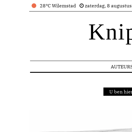
28°C Wilemstad
zaterdag, 8 augustu
Kni
AUTEUR
U ben hie