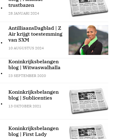
.
trustbazen
28 JANUARI 2024
AntilliaansDagblad | Z
Air krijgt toestemming
.
van SXM
10 AUGUSTUS 2024
Koninkrijksbelangen
blog | Witwaswalhalla
.
23 SEPTEMBER 2020
Koninkrijksbelangen
blog | Sublicenties
.
13 OKTOBER 2021
Koninkrijksbelangen
blog | First Lady
.