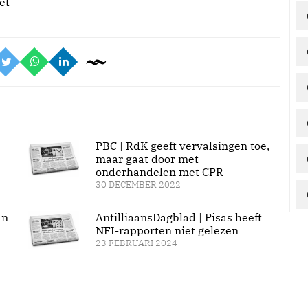
et
PBC | RdK geeft vervalsingen toe,
maar gaat door met
onderhandelen met CPR
30 DECEMBER 2022
an
AntilliaansDagblad | Pisas heeft
NFI-rapporten niet gelezen
23 FEBRUARI 2024