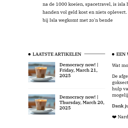
na de 1000 koeien, spacetravel, is isla
handen vol geld kost en niets oplevert
bij Isla wegkomt met zo'n bende
LAATSTE ARTIKELEN
EEN
Democracy now! |
Wat moo
Friday, March 21,
2025
De afge
goksect
hulp va
mogeli
Democracy now! |
Thursday, March 20,
Dank ju
2025
❤️ Nar