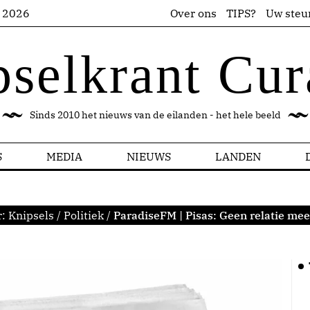
s 2026
Over ons
TIPS?
Uw steu
pselkrant Cur
Sinds 2010 het nieuws van de eilanden - het hele beeld
S
MEDIA
NIEUWS
LANDEN
r:
Knipsels
/
Politiek
/
ParadiseFM | Pisas: Geen relatie me