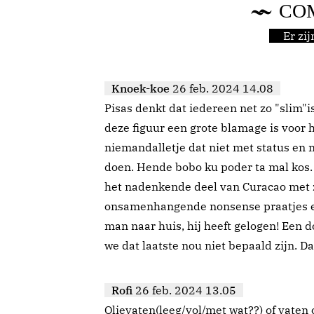
CO
Er zi
Knoek-koe
26 feb. 2024 14.08
Pisas denkt dat iedereen net zo "slim"is
deze figuur een grote blamage is voor 
niemandalletje dat niet met status en
doen. Hende bobo ku poder ta mal kos. 
het nadenkende deel van Curacao met z
onsamenhangende nonsense praatjes en
man naar huis, hij heeft gelogen! Een 
we dat laatste nou niet bepaald zijn. Daa
Rofi
26 feb. 2024 13.05
Olievaten(leeg/vol/met wat??) of vaten o