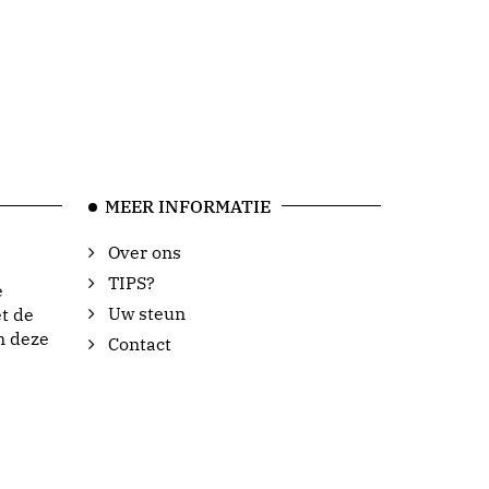
MEER INFORMATIE
Over ons
TIPS?
e
Uw steun
t de
n deze
Contact