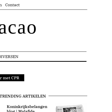
n
Contact
acao
DIVERSEN
er met CPR
TRENDING ARTIKELEN
Koninkrijksbelangen
blog | Malafide