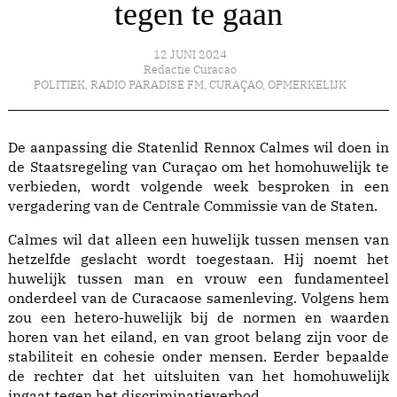
tegen te gaan
12 JUNI 2024
Redactie Curacao
POLITIEK
,
RADIO PARADISE FM
,
CURAÇAO
,
OPMERKELIJK
De aanpassing die Statenlid Rennox Calmes wil doen in
de Staatsregeling van Curaçao om het homohuwelijk te
verbieden, wordt volgende week besproken in een
vergadering van de Centrale Commissie van de Staten.
Calmes wil dat alleen een huwelijk tussen mensen van
hetzelfde geslacht wordt toegestaan. Hij noemt het
huwelijk tussen man en vrouw een fundamenteel
onderdeel van de Curacaose samenleving. Volgens hem
zou een hetero-huwelijk bij de normen en waarden
horen van het eiland, en van groot belang zijn voor de
stabiliteit en cohesie onder mensen. Eerder bepaalde
de rechter dat het uitsluiten van het homohuwelijk
ingaat tegen het discriminatieverbod.