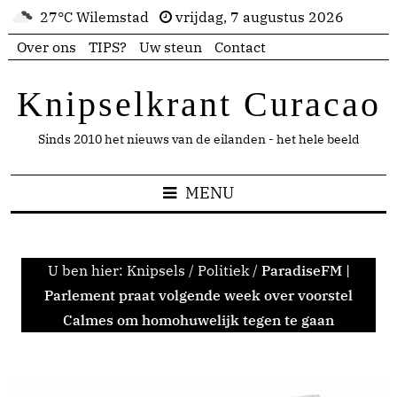
27°C Wilemstad
vrijdag, 7 augustus 2026
Over ons
TIPS?
Uw steun
Contact
Knipselkrant Curacao
Sinds 2010 het nieuws van de eilanden - het hele beeld
MENU
U ben hier:
Knipsels
/
Politiek
/
ParadiseFM |
Parlement praat volgende week over voorstel
Calmes om homohuwelijk tegen te gaan