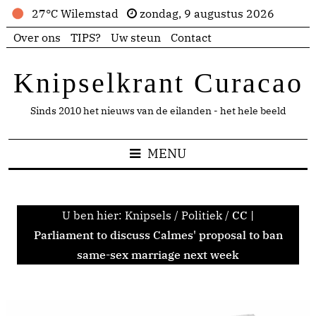
27°C Wilemstad
zondag, 9 augustus 2026
Over ons
TIPS?
Uw steun
Contact
Knipselkrant Curacao
Sinds 2010 het nieuws van de eilanden - het hele beeld
MENU
U ben hier:
Knipsels
/
Politiek
/
CC |
Parliament to discuss Calmes' proposal to ban
same-sex marriage next week