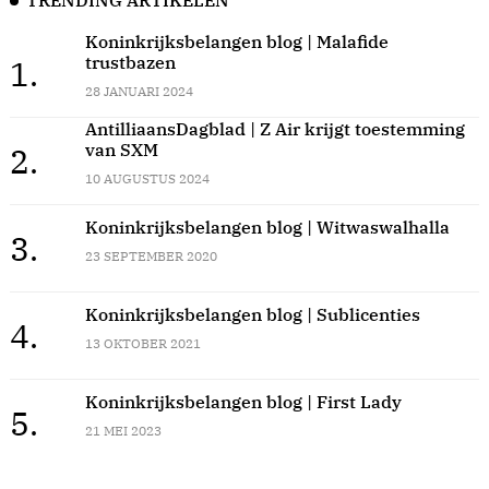
TRENDING ARTIKELEN
Koninkrijksbelangen blog | Malafide
trustbazen
1.
28 JANUARI 2024
AntilliaansDagblad | Z Air krijgt toestemming
van SXM
2.
10 AUGUSTUS 2024
Koninkrijksbelangen blog | Witwaswalhalla
3.
23 SEPTEMBER 2020
Koninkrijksbelangen blog | Sublicenties
4.
13 OKTOBER 2021
Koninkrijksbelangen blog | First Lady
5.
21 MEI 2023