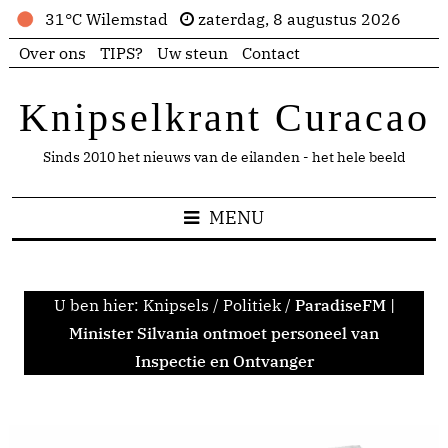
31°C Wilemstad
zaterdag, 8 augustus 2026
Over ons
TIPS?
Uw steun
Contact
Knipselkrant Curacao
Sinds 2010 het nieuws van de eilanden - het hele beeld
MENU
U ben hier:
Knipsels
/
Politiek
/
ParadiseFM |
Minister Silvania ontmoet personeel van
Inspectie en Ontvanger