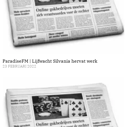
ParadiseFM | Lijfwacht Silvania hervat werk
23 FEBRUARI 2022