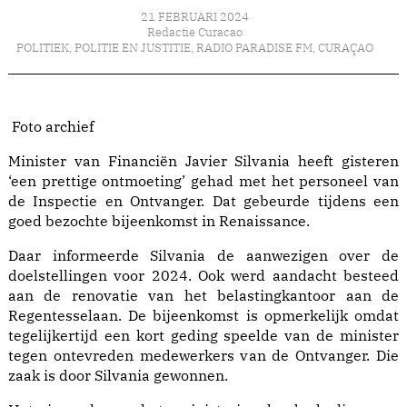
21 FEBRUARI 2024
Redactie Curacao
POLITIEK
,
POLITIE EN JUSTITIE
,
RADIO PARADISE FM
,
CURAÇAO
Foto archief
Minister van Financiën Javier Silvania heeft gisteren
‘een prettige ontmoeting’ gehad met het personeel van
de Inspectie en Ontvanger. Dat gebeurde tijdens een
goed bezochte bijeenkomst in Renaissance.
Daar informeerde Silvania de aanwezigen over de
doelstellingen voor 2024. Ook werd aandacht besteed
aan de renovatie van het belastingkantoor aan de
Regentesselaan. De bijeenkomst is opmerkelijk omdat
tegelijkertijd een kort geding speelde van de minister
tegen ontevreden medewerkers van de Ontvanger. Die
zaak is door Silvania gewonnen.