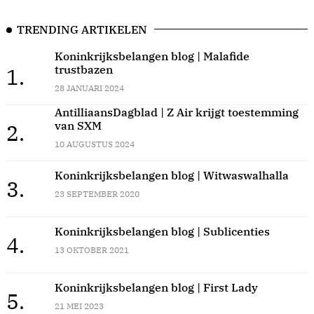
TRENDING ARTIKELEN
Koninkrijksbelangen blog | Malafide
trustbazen
1.
28 JANUARI 2024
AntilliaansDagblad | Z Air krijgt toestemming
van SXM
2.
10 AUGUSTUS 2024
Koninkrijksbelangen blog | Witwaswalhalla
3.
23 SEPTEMBER 2020
Koninkrijksbelangen blog | Sublicenties
4.
13 OKTOBER 2021
Koninkrijksbelangen blog | First Lady
5.
21 MEI 2023