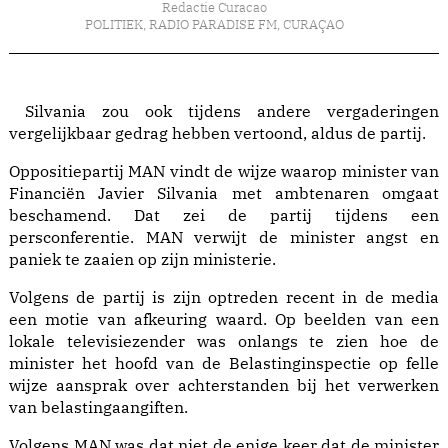
Redactie Curacao
POLITIEK
,
RADIO PARADISE FM
,
CURAÇAO
Silvania zou ook tijdens andere vergaderingen
vergelijkbaar gedrag hebben vertoond, aldus de partij.
Oppositiepartij MAN vindt de wijze waarop minister van
Financiën Javier Silvania met ambtenaren omgaat
beschamend. Dat zei de partij tijdens een
persconferentie. MAN verwijt de minister angst en
paniek te zaaien op zijn ministerie.
Volgens de partij is zijn optreden recent in de media
een motie van afkeuring waard. Op beelden van een
lokale televisiezender was onlangs te zien hoe de
minister het hoofd van de Belastinginspectie op felle
wijze aansprak over achterstanden bij het verwerken
van belastingaangiften.
Volgens MAN was dat niet de enige keer dat de minister