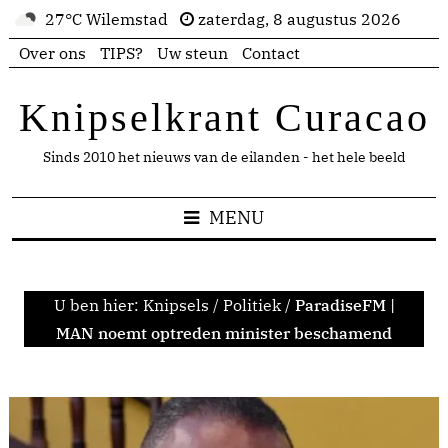
27°C Wilemstad
zaterdag, 8 augustus 2026
Over ons
TIPS?
Uw steun
Contact
Knipselkrant Curacao
Sinds 2010 het nieuws van de eilanden - het hele beeld
MENU
U ben hier:
Knipsels
/
Politiek
/
ParadiseFM |
MAN noemt optreden minister beschamend