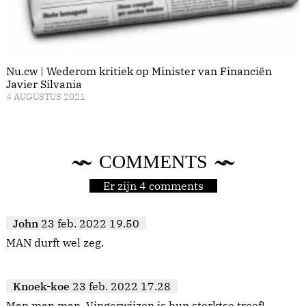
Nu.cw | Wederom kritiek op Minister van Financiën
Javier Silvania
4 AUGUSTUS 2021
COMMENTS
Er zijn 4 comments
John
23 feb. 2022 19.50
MAN durft wel zeg.
Knoek-koe
23 feb. 2022 17.28
Man man man, Vingerwijzen is hun sterktse troef!