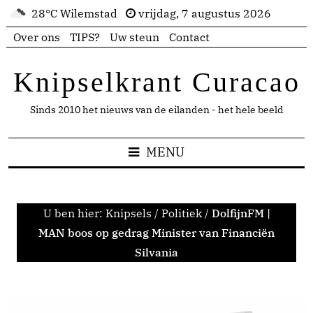
28°C Wilemstad
vrijdag, 7 augustus 2026
Over ons
TIPS?
Uw steun
Contact
Knipselkrant Curacao
Sinds 2010 het nieuws van de eilanden - het hele beeld
MENU
U ben hier:
Knipsels
/
Politiek
/
DolfijnFM |
MAN boos op gedrag Minister van Financiën
Silvania