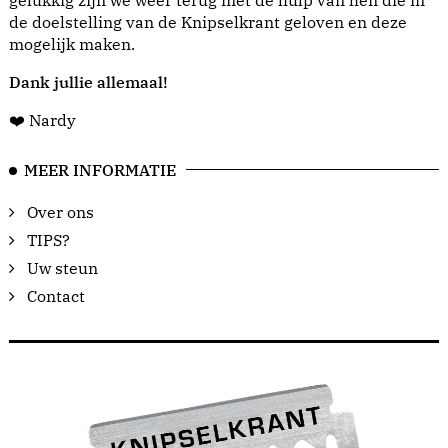
gelukkig zijn we weer terug met de hulp van hen die in
de doelstelling van de Knipselkrant geloven en deze
mogelijk maken.
Dank jullie allemaal!
❤️ Nardy
MEER INFORMATIE
Over ons
TIPS?
Uw steun
Contact