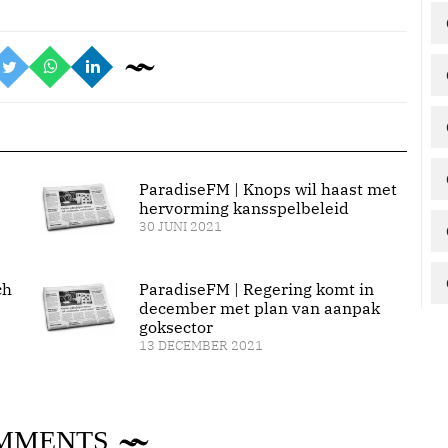
ParadiseFM | Knops wil haast met
hervorming kansspelbeleid
30 JUNI 2021
ch
ParadiseFM | Regering komt in
december met plan van aanpak
goksector
13 DECEMBER 2021
MMENTS