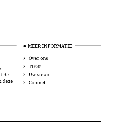
MEER INFORMATIE
Over ons
TIPS?
e
Uw steun
t de
n deze
Contact