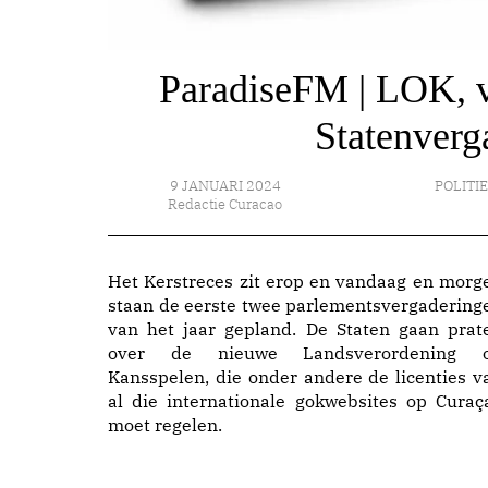
ParadiseFM | LOK, va
Statenverg
9 JANUARI 2024
POLITI
Redactie Curacao
Het Kerstreces zit erop en vandaag en morg
staan de eerste twee parlementsvergadering
van het jaar gepland. De Staten gaan prat
over de nieuwe Landsverordening 
Kansspelen, die onder andere de licenties v
al die internationale gokwebsites op Curaç
moet regelen.