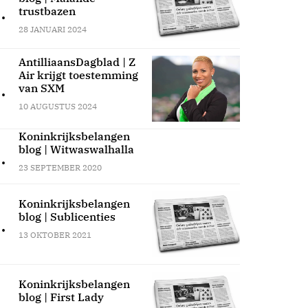
.
trustbazen
28 JANUARI 2024
AntilliaansDagblad | Z
Air krijgt toestemming
.
van SXM
10 AUGUSTUS 2024
Koninkrijksbelangen
blog | Witwaswalhalla
.
23 SEPTEMBER 2020
Koninkrijksbelangen
blog | Sublicenties
.
13 OKTOBER 2021
Koninkrijksbelangen
blog | First Lady
.