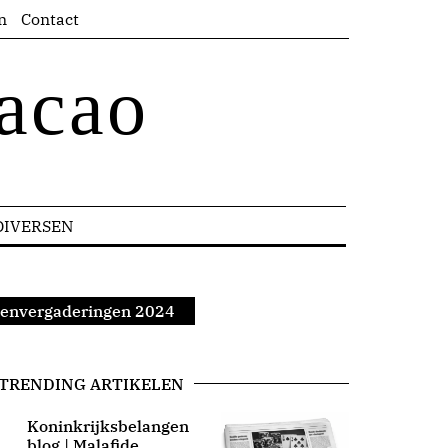
n
Contact
acao
DIVERSEN
atenvergaderingen 2024
TRENDING ARTIKELEN
Koninkrijksbelangen
blog | Malafide