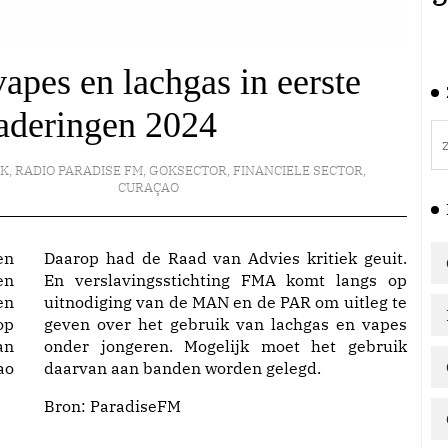
pes en lachgas in eerste
aderingen 2024
EK
,
RADIO PARADISE FM
,
GOKSECTOR
,
FINANCIELE SECTOR
,
CURAÇAO
en
Daarop had de Raad van Advies kritiek geuit.
en
En verslavingsstichting FMA komt langs op
en
uitnodiging van de MAN en de PAR om uitleg te
op
geven over het gebruik van lachgas en vapes
an
onder jongeren. Mogelijk moet het gebruik
ao
daarvan aan banden worden gelegd.
Bron:
ParadiseFM