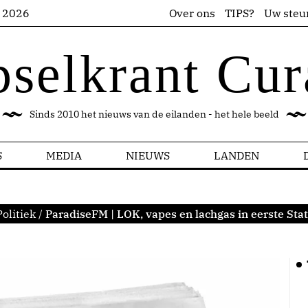
s 2026
Over ons
TIPS?
Uw steu
pselkrant Cur
Sinds 2010 het nieuws van de eilanden - het hele beeld
S
MEDIA
NIEUWS
LANDEN
Politiek
/
ParadiseFM | LOK, vapes en lachgas in eerste St