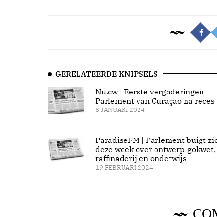
GERELATEERDE KNIPSELS
Nu.cw | Eerste vergaderingen
Parlement van Curaçao na reces
8 JANUARI 2024
ParadiseFM | Parlement buigt zi
deze week over ontwerp-gokwet,
raffinaderij en onderwijs
19 FEBRUARI 2024
CO