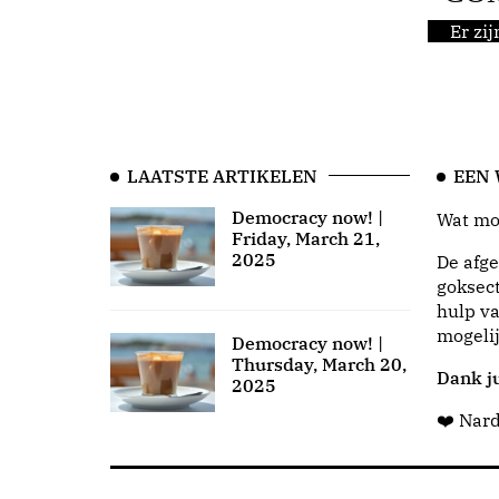
Er zi
LAATSTE ARTIKELEN
EEN
Democracy now! |
Wat moo
Friday, March 21,
2025
De afge
goksect
hulp va
mogeli
Democracy now! |
Thursday, March 20,
Dank ju
2025
❤️ Nar