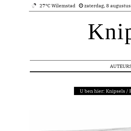
27°C Wilemstad
zaterdag, 8 augustu
Kni
AUTEUR
U ben hier:
Knipsels
/