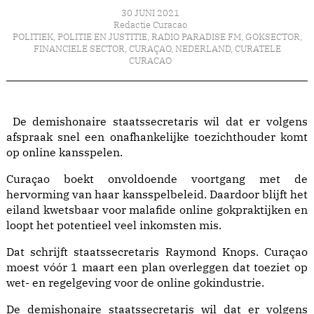
30 JUNI 2021
Redactie Curacao
POLITIEK
,
POLITIE EN JUSTITIE
,
RADIO PARADISE FM
,
GOKSECTOR
,
FINANCIELE SECTOR
,
CURAÇAO
,
NEDERLAND
,
CURATELE
CURACAO
De demishonaire staatssecretaris wil dat er volgens
afspraak snel een onafhankelijke toezichthouder komt
op online kansspelen.
Curaçao boekt onvoldoende voortgang met de
hervorming van haar kansspelbeleid. Daardoor blijft het
eiland kwetsbaar voor malafide online gokpraktijken en
loopt het potentieel veel inkomsten mis.
Dat schrijft staatssecretaris Raymond Knops. Curaçao
moest vóór 1 maart een plan overleggen dat toeziet op
wet- en regelgeving voor de online gokindustrie.
De demishonaire staatssecretaris wil dat er volgens