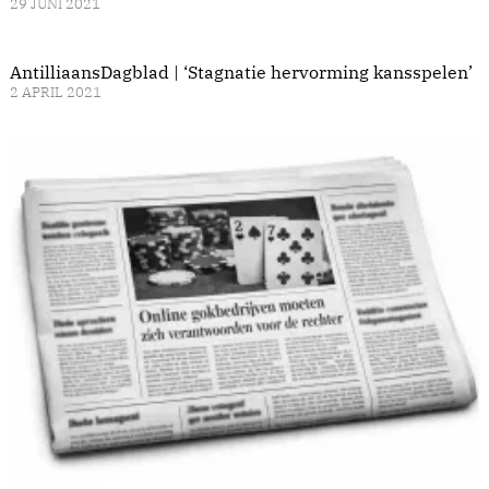
29 JUNI 2021
AntilliaansDagblad | ‘Stagnatie hervorming kansspelen’
2 APRIL 2021