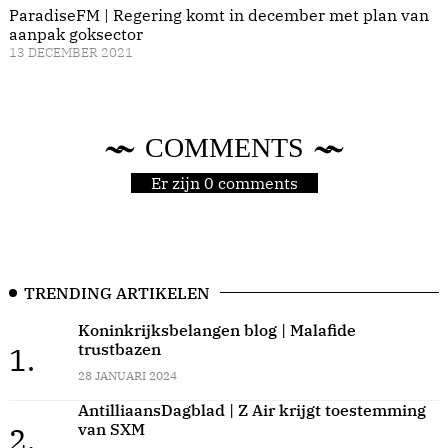
ParadiseFM | Regering komt in december met plan van
aanpak goksector
13 DECEMBER 2021
COMMENTS
Er zijn 0 comments
TRENDING ARTIKELEN
Koninkrijksbelangen blog | Malafide
trustbazen
1.
28 JANUARI 2024
AntilliaansDagblad | Z Air krijgt toestemming
van SXM
2.