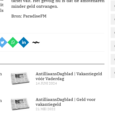
tarief valt. Het gevolg nu is dat de ambtenaren
it
minder geld ontvangen.
ls
Bron:
ParadiseFM
n
AntilliaansDagblad | Vakantiegeld
vóór Vaderdag
14 JUNI 2024
AntilliaansDagblad | Geld voor
n
vakantiegeld
21 MEI 2022