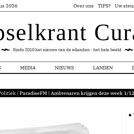
us 2026
Over ons
TIPS?
Uw steu
pselkrant Cur
Sinds 2010 het nieuws van de eilanden - het hele beeld
S
MEDIA
NIEUWS
LANDEN
Politiek
/
ParadiseFM | Ambtenaren krijgen deze week 1/12