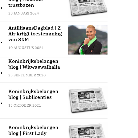
.
trustbazen
28 JANUARI 2024
AntilliaansDagblad | Z
Air krijgt toestemming
.
van SXM
10 AUGUSTUS 2024
Koninkrijksbelangen
blog | Witwaswalhalla
.
23 SEPTEMBER 2020
Koninkrijksbelangen
blog | Sublicenties
.
13 OKTOBER 2021
Koninkrijksbelangen
blog | First Lady
.