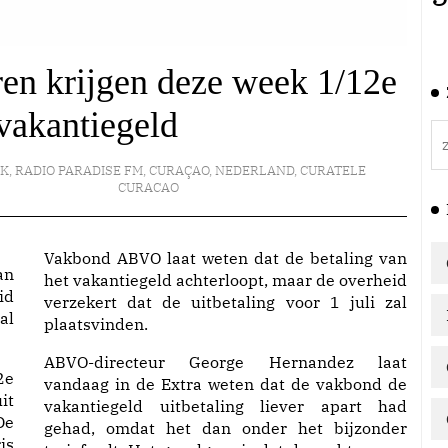
en krijgen deze week 1/12e
vakantiegeld
EK
,
RADIO PARADISE FM
,
CURAÇAO
,
NEDERLAND
,
CURATELE
CURACAO
Vakbond ABVO laat weten dat de betaling van
an
het vakantiegeld achterloopt, maar de overheid
id
verzekert dat de uitbetaling voor 1 juli zal
al
plaatsvinden.
ABVO-directeur George Hernandez laat
2e
vandaag in de Extra weten dat de vakbond de
it
vakantiegeld uitbetaling liever apart had
De
gehad, omdat het dan onder het bijzonder
is