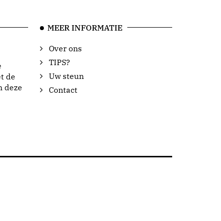
MEER INFORMATIE
Over ons
TIPS?
e
Uw steun
t de
n deze
Contact