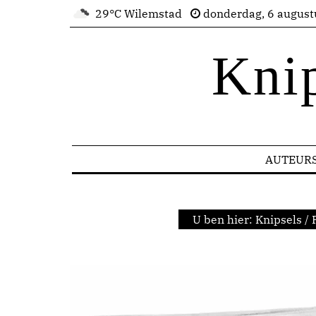
29°C Wilemstad
donderdag, 6 august
Kni
AUTEUR
U ben hier:
Knipsels
/