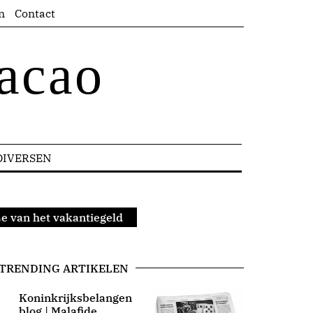
n
Contact
acao
DIVERSEN
e van het vakantiegeld
TRENDING ARTIKELEN
Koninkrijksbelangen
blog | Malafide