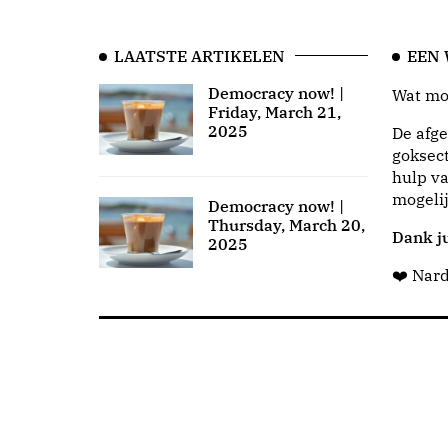
LAATSTE ARTIKELEN
EEN
Democracy now! |
Wat moo
Friday, March 21,
2025
De afge
goksect
hulp va
mogeli
Democracy now! |
Thursday, March 20,
Dank ju
2025
❤️ Nar