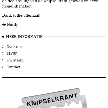
de doelstelling van de Knipselkrant geloven en deze
mogelijk maken.
Dank jullie allemaal!
❤️ Nardy
MEER INFORMATIE
Over ons
TIPS?
Uw steun
Contact