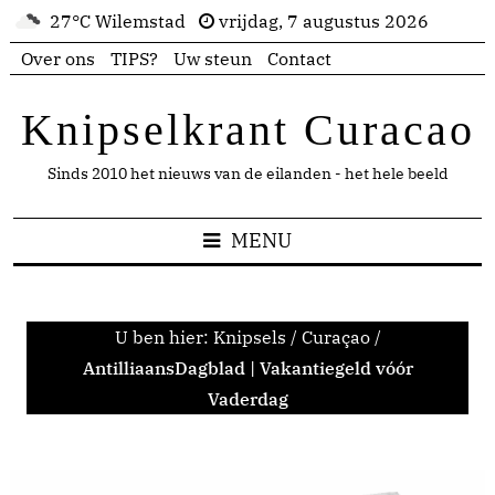
27°C Wilemstad
vrijdag, 7 augustus 2026
Over ons
TIPS?
Uw steun
Contact
Knipselkrant Curacao
Sinds 2010 het nieuws van de eilanden - het hele beeld
MENU
U ben hier:
Knipsels
/
Curaçao
/
AntilliaansDagblad | Vakantiegeld vóór
Vaderdag