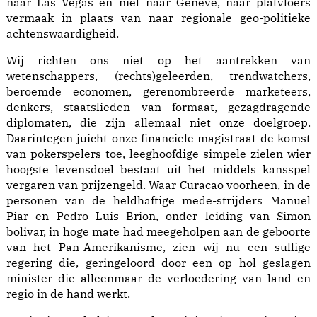
naar Las Vegas en niet naar Geneve, naar platvloers
vermaak in plaats van naar regionale geo-politieke
achtenswaardigheid.
Wij richten ons niet op het aantrekken van
wetenschappers, (rechts)geleerden, trendwatchers,
beroemde economen, gerenombreerde marketeers,
denkers, staatslieden van formaat, gezagdragende
diplomaten, die zijn allemaal niet onze doelgroep.
Daarintegen juicht onze financiele magistraat de komst
van pokerspelers toe, leeghoofdige simpele zielen wier
hoogste levensdoel bestaat uit het middels kansspel
vergaren van prijzengeld. Waar Curacao voorheen, in de
personen van de heldhaftige mede-strijders Manuel
Piar en Pedro Luis Brion, onder leiding van Simon
bolivar, in hoge mate had meegeholpen aan de geboorte
van het Pan-Amerikanisme, zien wij nu een sullige
regering die, geringeloord door een op hol geslagen
minister die alleenmaar de verloedering van land en
regio in de hand werkt.