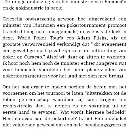
De innige omhelzing van het ministerie van Financiën
en de gokindustrie in beeld
Griezelig onwaarachtig gewoon hoe uitgerekend een
minister van Financien een pokertournament promoot
(ik heb dit nog nooit meegemaakt) en wiens side-kick in
deze, World Poker Tour’s ceo Adam Pliska, als de
grootste verworvenheid verkondigt dat “ dit evenement
een geweldige opstap zal zijn voor de uitbreiding van
poker op Curacao.” Alsof wij daar op zitten te wachten.
Ik hoor noch hem noch de minister echter aangeven wat
voor financiele voordelen het laten plaatsvinden van
pokertournamenten voor het land met zich mee brengt.
Om het nog erger te maken pochen de heren met het
voornemen om het tournooi te laten “uitstrekken tot de
totale gemeenschap waardoor zij kans krijgen om
rechtsstreeks deel te nemen en de spanning uit de
eerste hand te ervaren”. Wat wordt hiermee bedoeld?
Heel curacao aan de pokertafel? Is het Ennia-debakel
niet voldoende geweest om een hele bevolkingsgroep in