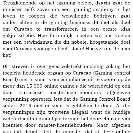
Terugkomende op het igaming beleid, daarin gaat de
minister zelfs zover om een Igaming academy in het
leven te roepen die welwillende bedrijven gaat
onderrichten in de Igaming business dit met als doel
om Curacao te transformeren in een eerste klas
gokjurisdictie. Hoe fortuinlijk moeten wij ons voelen
met een bewindsman die dit nobele, hoogstaande doel
voor Curacao voor ogen heeft staan! Hoe verzint de man
het!
Dit streven is overigens volstrekt onzinnig zolang het
toezicht houdende orgaan op Curacao (Gaming control
Board) niet in staat is om compliance uit te voeren op de
meer dan 15.000 online casino’s die wereldwijd op een
door Curacaose masterlicentiehouders afgegeven
vergunning opereren. Iets dat de Gaming Control Board
sedert 2019 niet in staat is gebleken te doen. Al die
vergunningen zijn trouwens illegaal want de huidige
wet verbiedt in duidelijke termen het doorschuiven van
licenties door master-licentiehouders. Maar afgezien
van dat detail, stelt de minister dat al deze online