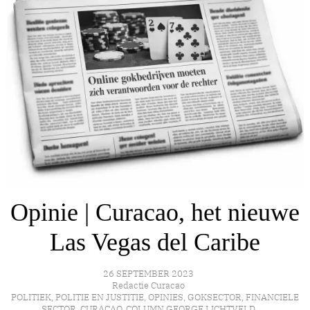
Opinie | Curacao, het nieuwe
Las Vegas del Caribe
26 SEPTEMBER 2023
Redactie Curacao
POLITIEK
,
POLITIE EN JUSTITIE
,
OPINIES
,
GOKSECTOR
,
FINANCIELE
SECTOR
,
CURAÇAO
,
COLUMN GEORGE LICHTVELD