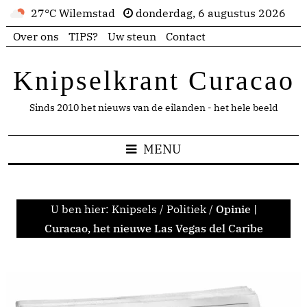
27°C Wilemstad
donderdag, 6 augustus 2026
Over ons
TIPS?
Uw steun
Contact
Knipselkrant Curacao
Sinds 2010 het nieuws van de eilanden - het hele beeld
MENU
U ben hier:
Knipsels
/
Politiek
/
Opinie |
Curacao, het nieuwe Las Vegas del Caribe