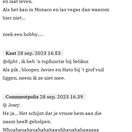
en laat leven.
Als het kan in Monaco en las vegas dan waarom
hier niet...
zoek een hobby.....
Kaat
28 sep. 2023 16.53
@dpbt , ik heb 'n topfunctie bij Selikor.
Als pik , blooper, Javier en Hato bij 't grof vuil
liggen, neem ik ze niet mee.
Commentpolis
28 sep. 2023 16.39
@ Jowy:
He ja... Het schijnt dat je vrouw hem aan die
naam heeft geholpen.
Whuahauahauahahahaauhhauahahaaaaaa