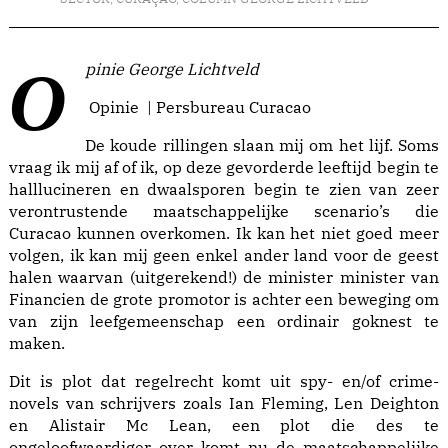
Opinie George Lichtveld
Opinie | Persbureau Curacao
De koude rillingen slaan mij om het lijf. Soms
vraag ik mij af of ik, op deze gevorderde leeftijd begin te
halllucineren en dwaalsporen begin te zien van zeer
verontrustende maatschappelijke scenario’s die
Curacao kunnen overkomen. Ik kan het niet goed meer
volgen, ik kan mij geen enkel ander land voor de geest
halen waarvan (uitgerekend!) de minister minister van
Financien de grote promotor is achter een beweging om
van zijn leefgemeenschap een ordinair goknest te
maken.
Dit is plot dat regelrecht komt uit spy- en/of crime-
novels van schrijvers zoals Ian Fleming, Len Deighton
en Alistair Mc Lean, een plot die des te
ongeloofwaardiger over komt nu de maatschappelijke