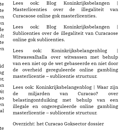
Lees ook:
Blog Koninkrijksbelangen |
te
Masterlicenties
over de illegaliteit van
te
Curacaose online gok masterlicenties.
en
en
Lees ook:
Blog Koninkrijksbelangen |
de
Sublicenties
over de illegaliteit van Curacaose
lt
online gok sublicenties.
te
en
Lees ook:
Koninkrijksbelangenblog |
Witwaswalhalla
over witwassen met behulp
van een niet op de wet gebaseerde en niet door
id
de overheid gereguleerde online gambling
ng
masterlicentie – sublicentie structuur.
r,
an
Lees ook:
Koninkrijksbelangenblog | Waar zijn
it
de miljarden van Curacao?
over
ao
belastingontduiking met behulp van een
en
illegale en ongereguleerde online gambling
al
masterlicentie – sublicentie structuur.
Overzicht: het
Curacao Goksector dossier
te