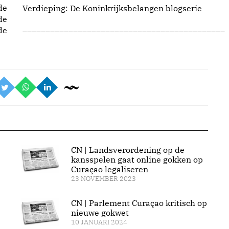
de
Verdieping: De
Koninkrijksbelangen blogserie
de
____________________________________________
de
CN | Landsverordening op de
kansspelen gaat online gokken op
Curaçao legaliseren
23 NOVEMBER 2023
CN | Parlement Curaçao kritisch op
nieuwe gokwet
10 JANUARI 2024