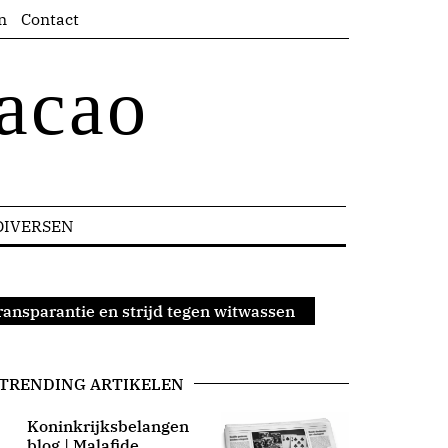
n
Contact
acao
DIVERSEN
ransparantie en strijd tegen witwassen
TRENDING ARTIKELEN
Koninkrijksbelangen
blog | Malafide