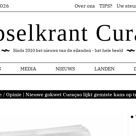
2026
Over ons
TIPS?
Uw steu
pselkrant Cur
Sinds 2010 het nieuws van de eilanden - het hele beeld
S
MEDIA
NIEUWS
LANDEN
e
/
Opinie | Nieuwe gokwet Curaçao lijkt gemiste kans op t