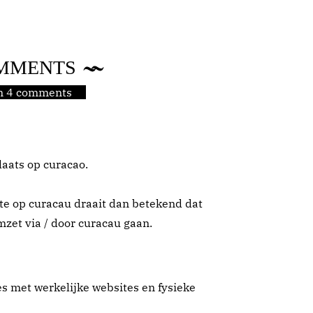
MMENTS
jn 4 comments
laats op curacao.
te op curacau draait dan betekend dat
zet via / door curacau gaan.
s met werkelijke websites en fysieke