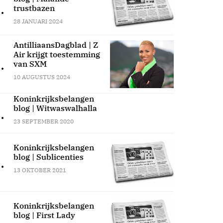
.
trustbazen
28 JANUARI 2024
AntilliaansDagblad | Z
Air krijgt toestemming
.
van SXM
10 AUGUSTUS 2024
Koninkrijksbelangen
blog | Witwaswalhalla
.
23 SEPTEMBER 2020
Koninkrijksbelangen
blog | Sublicenties
.
13 OKTOBER 2021
Koninkrijksbelangen
blog | First Lady
.