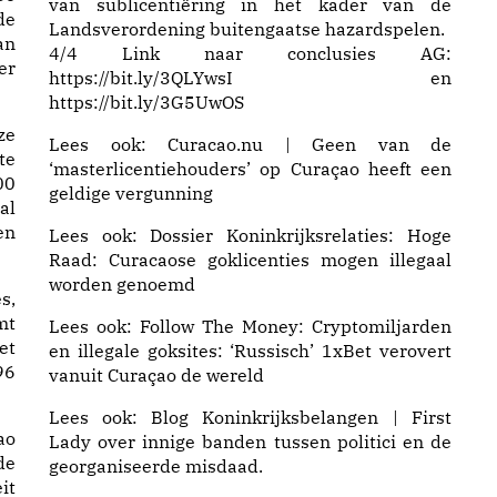
van sublicentiëring in het kader van de
de
Landsverordening buitengaatse hazardspelen.
an
4/4 Link naar conclusies AG:
er
https://
bit.ly/3QLYwsI
en
https://
bit.ly/3G5UwOS
ze
Lees ook:
Curacao.nu | Geen van de
te
‘masterlicentiehouders’ op Curaçao heeft een
00
geldige vergunning
al
en
Lees ook:
Dossier Koninkrijksrelaties: Hoge
Raad: Curacaose goklicenties mogen illegaal
worden genoemd
s,
mt
Lees ook: Follow The Money:
Cryptomiljarden
et
en illegale goksites: ‘Russisch’ 1xBet verovert
96
vanuit Curaçao de wereld
Lees ook:
Blog Koninkrijksbelangen | First
ao
Lady
over innige banden tussen politici en de
de
georganiseerde misdaad.
it