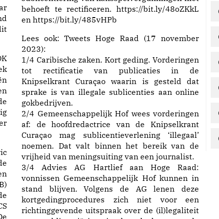
ar
behoeft te rectificeren.
https://
bit.ly/48oZKkL
nd
en
https://
bit.ly/485vHPb
it
Lees ook:
Tweets Hoge Raad (17 november
2023):
OK
1/4 Caribische zaken. Kort geding. Vorderingen
ek
tot rectificatie van publicaties in de
ën
Knipselkrant Curaçao waarin is gesteld dat
en
sprake is van illegale sublicenties aan online
de
gokbedrijven.
ig
2/4 Gemeenschappelijk Hof wees vorderingen
er
af: de hoofdredactrice van de Knipselkrant
Curaçao mag sublicentieverlening ‘illegaal’
noemen. Dat valt binnen het bereik van de
ic
vrijheid van meningsuiting van een journalist.
de
3/4 Advies AG Hartlief aan Hoge Raad:
en
vonnissen Gemeenschappelijk Hof kunnen in
B)
stand blijven. Volgens de AG lenen deze
de
kortgedingprocedures zich niet voor een
CS
richtinggevende uitspraak over de (il)legaliteit
De