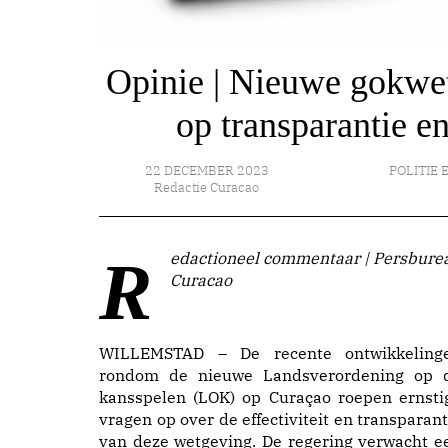
Opinie | Nieuwe gokwet
op transparantie e
22 DECEMBER 2023
POLITIE 
Redactie Curacao
Redactioneel commentaar | Persbureau
Curacao
WILLEMSTAD – De recente ontwikkeling
rondom de nieuwe Landsverordening op 
kansspelen (LOK) op Curaçao roepen ernsti
vragen op over de effectiviteit en transparant
van deze wetgeving. De regering verwacht e