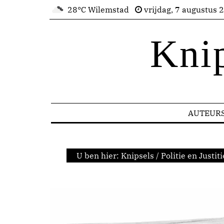
28°C Wilemstad
vrijdag, 7 augustus 
Kni
AUTEUR
U ben hier:
Knipsels
/
Politie en Justiti