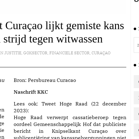
 Curaçao lijkt gemiste kans
n strijd tegen witwassen
EN JUSTITIE
,
GOKSECTOR
,
FINANCIELE SECTOR
,
CURAÇAO
Bron:
Persbureau Curacao
Naschrift KKC
Lees ook:
Tweet Hoge Raad (22 december
en
2023):
de
Hoge Raad verwerpt cassatieberoep tegen
ge
oordeel Gemeenschappelijk Hof dat publiciste
ie
bericht in Knipselkant Curaçao over
en
sublicentiëring van kansspelvergunningen niet