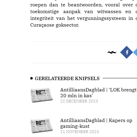
roepen dan te beantwoorden, vooral over 
toekomstige aanpak van witwassen en 
integriteit van het vergunningssysteem in 
Curaçaose goksector.
GERELATEERDE KNIPSELS
AntilliaansDagblad | ‘LOK brengt
20 mln in kas’
22 DECEMBER 2023
AntilliaansDagblad | Kapers op
gaming-kust
21 NOVEMBER 2023