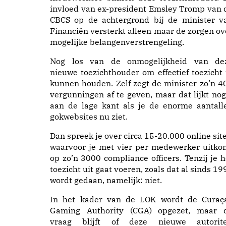
invloed van ex-president Emsley Tromp van 
CBCS op de achtergrond bij de minister v
Financiën versterkt alleen maar de zorgen ov
mogelijke belangenverstrengeling.
Nog los van de onmogelijkheid van de
nieuwe toezichthouder om effectief toezicht 
kunnen houden. Zelf zegt de minister zo’n 4
vergunningen af te geven, maar dat lijkt nog
aan de lage kant als je de enorme aantall
gokwebsites nu ziet.
Dan spreek je over circa 15-20.000 online site
waarvoor je met vier per medewerker uitko
op zo’n 3000 compliance officers. Tenzij je h
toezicht uit gaat voeren, zoals dat al sinds 19
wordt gedaan, namelijk: niet.
In het kader van de LOK wordt de Curaç
Gaming Authority (CGA) opgezet, maar 
vraag blijft of deze nieuwe autorite