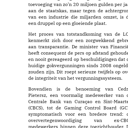
toevoeging van zo’n 20 miljoen gulden per ja
aan de staatskas, maar tegen de achtergro
van een industrie die miljarden omzet, is d
een druppel op een gloeiende plaat.
Het proces van totstandkoming van de L
kenmerkt zich door een zorgwekkend gebr
aan transparantie. De minister van Financi
heeft consequent de pers op afstand gehoud
en nooit gereageerd op beschuldigingen dat 
huidige gokvergunningen sinds 2008 ongeld
zouden zijn. Dit roept serieuze twijfels op ov
de integriteit van het vergunningssysteem.
Bovendien is de benoeming van Cedr
Pietersz, een voormalig medewerker van 
Centrale Bank van Curaçao en Sint-Maart
(CBCS), tot de Gaming Control Board (GC
symptomatisch voor een bredere trend: 
oververtegenwoordiging van ex-CB
medewerkers binnen deze toezichthouder. 