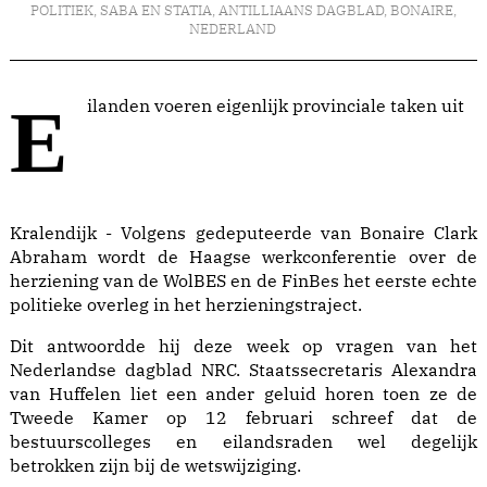
POLITIEK
,
SABA EN STATIA
,
ANTILLIAANS DAGBLAD
,
BONAIRE
,
NEDERLAND
Eilanden voeren eigenlijk provinciale taken uit
Kralendijk - Volgens gedeputeerde van Bonaire Clark
Abraham wordt de Haagse werkconferentie over de
herziening van de WolBES en de FinBes het eerste echte
politieke overleg in het herzieningstraject.
Dit antwoordde hij deze week op vragen van het
Nederlandse dagblad NRC. Staatssecretaris Alexandra
van Huffelen liet een ander geluid horen toen ze de
Tweede Kamer op 12 februari schreef dat de
bestuurscolleges en eilandsraden wel degelijk
betrokken zijn bij de wetswijziging.