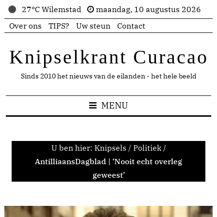
27°C Wilemstad
maandag, 10 augustus 2026
Over ons
TIPS?
Uw steun
Contact
Knipselkrant Curacao
Sinds 2010 het nieuws van de eilanden - het hele beeld
MENU
U ben hier:
Knipsels
/
Politiek
/
AntilliaansDagblad | ‘Nooit echt overleg
geweest’