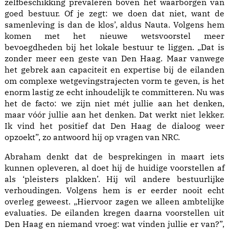
zelfbeschikking prevaleren boven het waarborgen van
goed bestuur. Of je zegt: we doen dat niet, want de
samenleving is dan de klos’, aldus Nauta. Volgens hem
komen met het nieuwe wetsvoorstel meer
bevoegdheden bij het lokale bestuur te liggen. „Dat is
zonder meer een geste van Den Haag. Maar vanwege
het gebrek aan capaciteit en expertise bij de eilanden
om complexe wetgevingstrajecten vorm te geven, is het
enorm lastig ze echt inhoudelijk te committeren. Nu was
het de facto: we zijn niet mét jullie aan het denken,
maar vóór jullie aan het denken. Dat werkt niet lekker.
Ik vind het positief dat Den Haag de dialoog weer
opzoekt”, zo antwoord hij op vragen van NRC.
Abraham denkt dat de besprekingen in maart iets
kunnen opleveren, al doet hij de huidige voorstellen af
als ‘pleisters plakken’. Hij wil andere bestuurlijke
verhoudingen. Volgens hem is er eerder nooit echt
overleg geweest. „Hiervoor zagen we alleen ambtelijke
evaluaties. De eilanden kregen daarna voorstellen uit
Den Haag en niemand vroeg: wat vinden jullie er van?”,