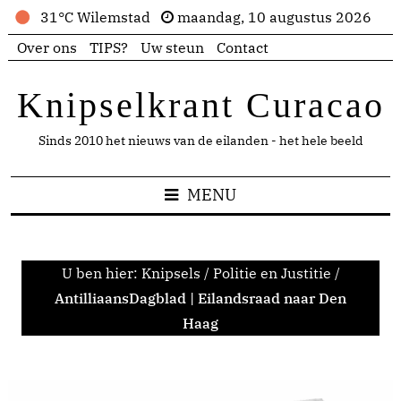
31°C Wilemstad
maandag, 10 augustus 2026
Over ons
TIPS?
Uw steun
Contact
Knipselkrant Curacao
Sinds 2010 het nieuws van de eilanden - het hele beeld
MENU
U ben hier:
Knipsels
/
Politie en Justitie
/
AntilliaansDagblad | Eilandsraad naar Den
Haag