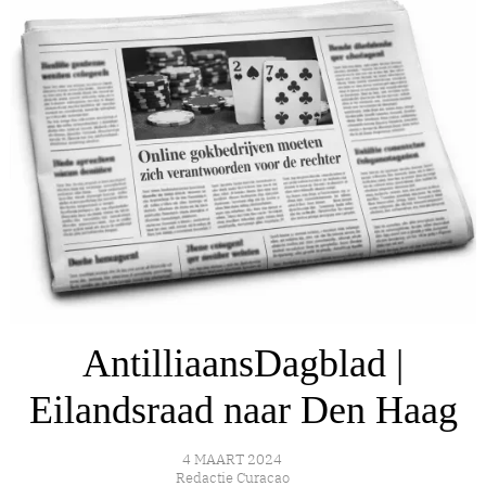
AntilliaansDagblad |
Eilandsraad naar Den Haag
4 MAART 2024
Redactie Curacao