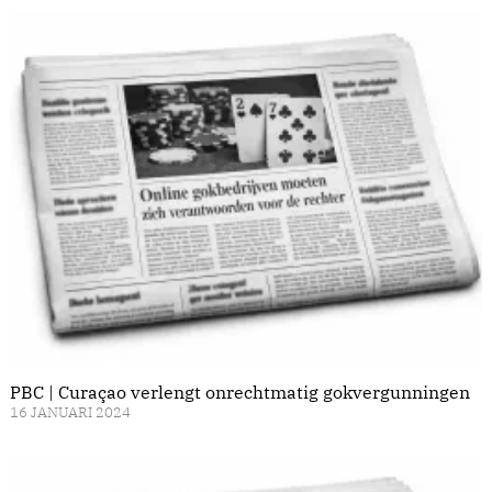
PBC | Curaçao verlengt onrechtmatig gokvergunningen
16 JANUARI 2024