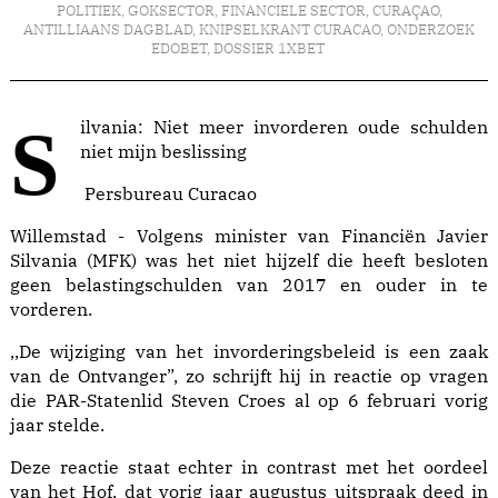
POLITIEK
,
GOKSECTOR
,
FINANCIELE SECTOR
,
CURAÇAO
,
ANTILLIAANS DAGBLAD
,
KNIPSELKRANT CURACAO
,
ONDERZOEK
EDOBET
,
DOSSIER 1XBET
Silvania: Niet meer invorderen oude schulden
niet mijn beslissing
Persbureau Curacao
Willemstad - Volgens minister van Financiën Javier
Silvania (MFK) was het niet hijzelf die heeft besloten
geen belastingschulden van 2017 en ouder in te
vorderen.
,,De wijziging van het invorderingsbeleid is een zaak
van de Ontvanger”, zo schrijft hij in reactie op vragen
die PAR-Statenlid Steven Croes al op 6 februari vorig
jaar stelde.
Deze reactie staat echter in contrast met het oordeel
van het Hof, dat vorig jaar augustus uitspraak deed in