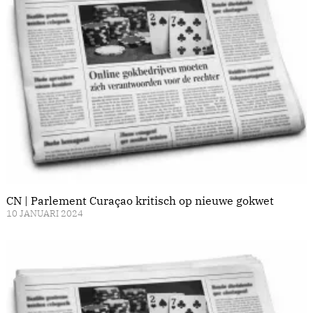
CN | Parlement Curaçao kritisch op nieuwe gokwet
10 JANUARI 2024