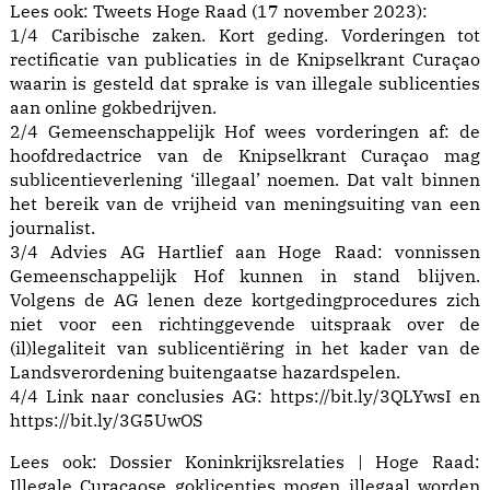
Lees ook:
Tweets Hoge Raad (17 november 2023):
1/4 Caribische zaken. Kort geding. Vorderingen tot
rectificatie van publicaties in de Knipselkrant Curaçao
waarin is gesteld dat sprake is van illegale sublicenties
aan online gokbedrijven.
2/4 Gemeenschappelijk Hof wees vorderingen af: de
hoofdredactrice van de Knipselkrant Curaçao mag
sublicentieverlening ‘illegaal’ noemen. Dat valt binnen
het bereik van de vrijheid van meningsuiting van een
journalist.
3/4 Advies AG Hartlief aan Hoge Raad: vonnissen
Gemeenschappelijk Hof kunnen in stand blijven.
Volgens de AG lenen deze kortgedingprocedures zich
niet voor een richtinggevende uitspraak over de
(il)legaliteit van sublicentiëring in het kader van de
Landsverordening buitengaatse hazardspelen.
4/4 Link naar conclusies AG:
https://
bit.ly/3QLYwsI
en
https://
bit.ly/3G5UwOS
Lees ook:
Dossier Koninkrijksrelaties | Hoge Raad:
Illegale Curacaose goklicenties mogen illegaal worden