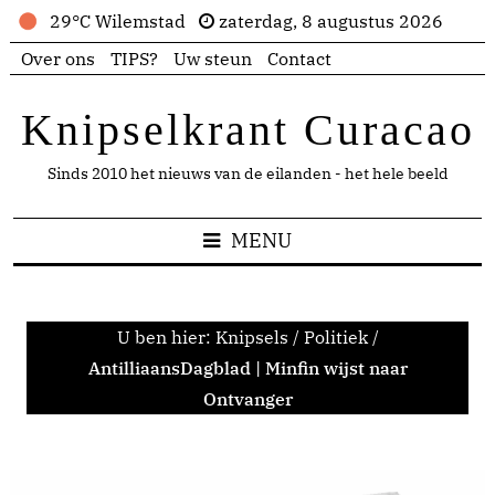
29°C Wilemstad
zaterdag, 8 augustus 2026
Over ons
TIPS?
Uw steun
Contact
Knipselkrant Curacao
Sinds 2010 het nieuws van de eilanden - het hele beeld
MENU
U ben hier:
Knipsels
/
Politiek
/
AntilliaansDagblad | Minfin wijst naar
Ontvanger