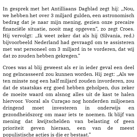
In gesprek met het Antilliaans Dagblad zegt hij: ,,Nou,
we hebben het over 3 miljard gulden, een astronomisch
bedrag dat je naar mijn mening, gezien onze precaire
financiële situatie, nooit mag opgeven”, zo zegt Croes.
Hij vervolgt: ,,Ik weet zeker dat als hij (Silvania, red.)
bijvoorbeeld Nederland had gevraagd om te assisteren
met wat personeel om 3 miljard in te vorderen, dat wij
dat zo zouden hebben gekregen.”
Croes was al blij geweest als er in ieder geval een deel
nog geïncasseerd zou kunnen worden. Hij zegt: ,,Als we
ten minste nog een half miljard zouden invorderen, zou
dat de staatskas erg goed hebben geholpen, dus zeker
de moeite waard om alsnog alles uit de kast te halen
hiervoor. Vooral als Curaçao nog honderden miljoenen
dringend moet investeren in onderwijs en
gezondheidszorg om maar iets te noemen. Ik blijf van
mening dat kwijtschelden van belasting of geen
prioriteit geven hieraan, een van de meest
populistische acties is die er bestaat.”