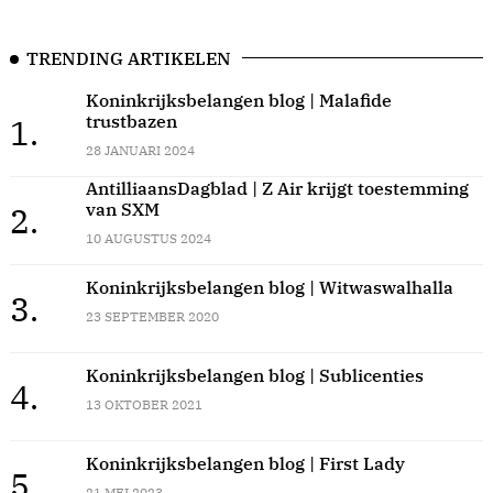
TRENDING ARTIKELEN
Koninkrijksbelangen blog | Malafide
trustbazen
1.
28 JANUARI 2024
AntilliaansDagblad | Z Air krijgt toestemming
van SXM
2.
10 AUGUSTUS 2024
Koninkrijksbelangen blog | Witwaswalhalla
3.
23 SEPTEMBER 2020
Koninkrijksbelangen blog | Sublicenties
4.
13 OKTOBER 2021
Koninkrijksbelangen blog | First Lady
5.
21 MEI 2023