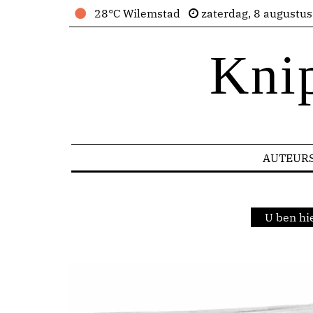
28°C Wilemstad
zaterdag, 8 augustu
Kni
AUTEUR
U ben hi