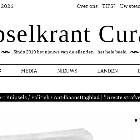
s 2026
Over ons
TIPS?
Uw steu
pselkrant Cur
Sinds 2010 het nieuws van de eilanden - het hele beeld
S
MEDIA
NIEUWS
LANDEN
er:
Knipsels
/
Politiek
/
AntilliaansDagblad | ‘Directe strafv