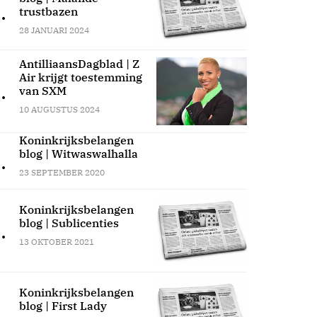
.
trustbazen
28 JANUARI 2024
AntilliaansDagblad | Z
Air krijgt toestemming
.
van SXM
10 AUGUSTUS 2024
Koninkrijksbelangen
blog | Witwaswalhalla
.
23 SEPTEMBER 2020
Koninkrijksbelangen
blog | Sublicenties
.
13 OKTOBER 2021
Koninkrijksbelangen
blog | First Lady
.