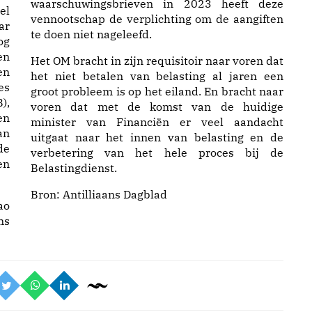
waarschuwingsbrieven in 2023 heeft deze
el
vennootschap de verplichting om de aangiften
ar
te doen niet nageleefd.
og
en
Het OM bracht in zijn requisitoir naar voren dat
en
het niet betalen van belasting al jaren een
es
groot probleem is op het eiland. En bracht naar
),
voren dat met de komst van de huidige
en
minister van Financiën er veel aandacht
an
uitgaat naar het innen van belasting en de
de
verbetering van het hele proces bij de
en
Belastingdienst.
Bron:
Antilliaans Dagblad
ao
ns