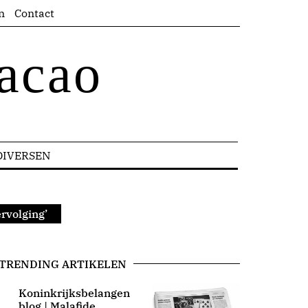
n
Contact
acao
DIVERSEN
ervolging’
TRENDING ARTIKELEN
Koninkrijksbelangen
blog | Malafide