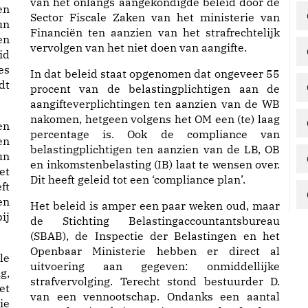
van het onlangs aangekondigde beleid door de
en
Sector Fiscale Zaken van het ministerie van
un
Financiën ten aanzien van het strafrechtelijk
en
vervolgen van het niet doen van aangifte.
id
es
In dat beleid staat opgenomen dat ongeveer 55
dt
procent van de belastingplichtigen aan de
aangifteverplichtingen ten aanzien van de WB
nakomen, hetgeen volgens het OM een (te) laag
en
percentage is. Ook de compliance van
en
belastingplichtigen ten aanzien van de LB, OB
un
en inkomstenbelasting (IB) laat te wensen over.
et
Dit heeft geleid tot een ‘compliance plan’.
ft
en
Het beleid is amper een paar weken oud, maar
ij
de Stichting Belastingaccountantsbureau
(SBAB), de Inspectie der Belastingen en het
Openbaar Ministerie hebben er direct al
le
uitvoering aan gegeven: onmiddellijke
g,
strafvervolging. Terecht stond bestuurder D.
et
van een vennootschap. Ondanks een aantal
ie