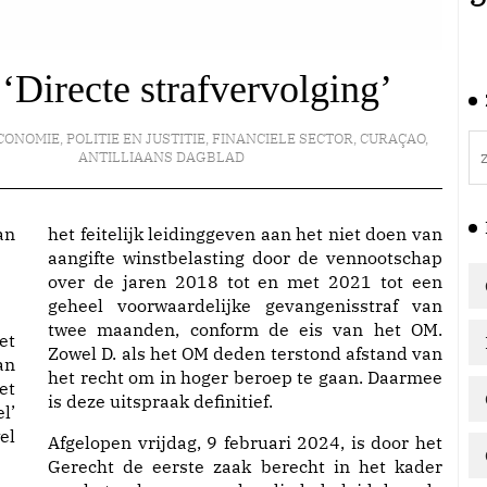
 ‘Directe strafvervolging’
CONOMIE
,
POLITIE EN JUSTITIE
,
FINANCIELE SECTOR
,
CURAÇAO
,
ANTILLIAANS DAGBLAD
het feitelijk leidinggeven aan het niet doen van
aangifte winstbelasting door de vennootschap
over de jaren 2018 tot en met 2021 tot een
geheel voorwaardelijke gevangenisstraf van
twee maanden, conform de eis van het OM.
et
Zowel D. als het OM deden terstond afstand van
an
het recht om in hoger beroep te gaan. Daarmee
et
is deze uitspraak definitief.
l’
el
Afgelopen vrijdag, 9 februari 2024, is door het
Gerecht de eerste zaak berecht in het kader