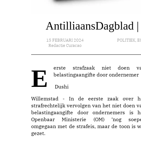
AntilliaansDagblad |
15 FEBRUARI 2024
POLITIEK
,
E
Redactie Curacao
Eerste strafzaak niet doen van
belastingaangifte door ondernemer
Dushi
Willemstad - In de eerste zaak over h
strafrechtelijk vervolgen van het niet doen v
belastingaangifte door ondernemers is h
Openbaar Ministerie (OM) ‘nog soepe
omgegaan met de strafeis, maar de toon is w
gezet.