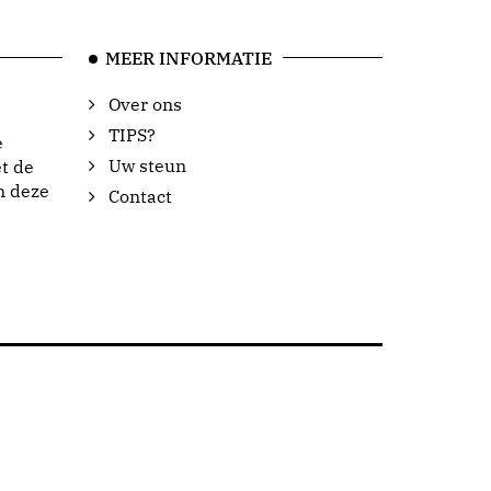
MEER INFORMATIE
Over ons
TIPS?
e
Uw steun
t de
n deze
Contact