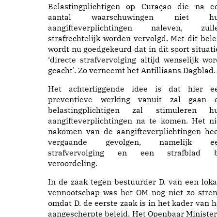
Belastingplichtigen op Curaçao die na e
aantal waarschuwingen niet h
aangifteverplichtingen naleven, zull
strafrechtelijk worden vervolgd. Met dit bele
wordt nu goedgekeurd dat in dit soort situati
‘directe strafvervolging altijd wenselijk wor
geacht’. Zo verneemt het Antilliaans Dagblad.
Het achterliggende idee is dat hier e
preventieve werking vanuit zal gaan 
belastingplichtigen zal stimuleren h
aangifteverplichtingen na te komen. Het ni
nakomen van de aangifteverplichtingen hee
vergaande gevolgen, namelijk e
strafvervolging en een strafblad b
veroordeling.
In de zaak tegen bestuurder D. van een loka
vennootschap was het OM nog niet zo stren
omdat D. de eerste zaak is in het kader van h
aangescherpte beleid. Het Openbaar Minister