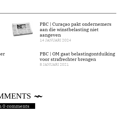
PBC | Curaçao pakt ondernemers
aan die winstbelasting niet
aangeven
14 JANUARI 2024
der
PBC | OM gaat belastingontduiking
voor strafrechter brengen
8 JANUARI 2021
MMENTS
jn 0 comments