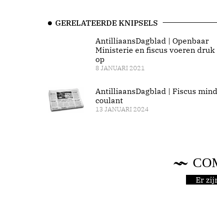
GERELATEERDE KNIPSELS
AntilliaansDagblad | Openbaar
Ministerie en fiscus voeren druk
op
8 JANUARI 2021
AntilliaansDagblad | Fiscus min
coulant
13 JANUARI 2024
CO
Er zi