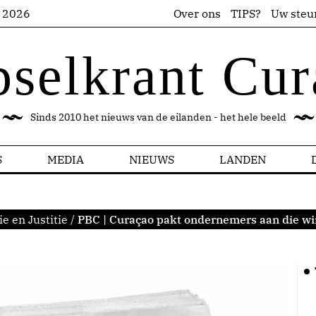
s 2026
Over ons
TIPS?
Uw steu
pselkrant Cur
Sinds 2010 het nieuws van de eilanden - het hele beeld
S
MEDIA
NIEUWS
LANDEN
ie en Justitie
/
PBC | Curaçao pakt ondernemers aan die wi