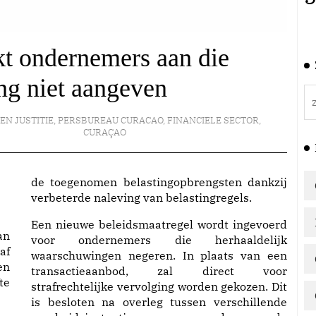
t ondernemers aan die
ng niet aangeven
 EN JUSTITIE
,
PERSBUREAU CURACAO
,
FINANCIELE SECTOR
,
CURAÇAO
de toegenomen belastingopbrengsten dankzij
verbeterde naleving van belastingregels.
Een nieuwe beleidsmaatregel wordt ingevoerd
an
voor ondernemers die herhaaldelijk
af
waarschuwingen negeren. In plaats van een
en
transactieaanbod, zal direct voor
te
strafrechtelijke vervolging worden gekozen. Dit
is besloten na overleg tussen verschillende