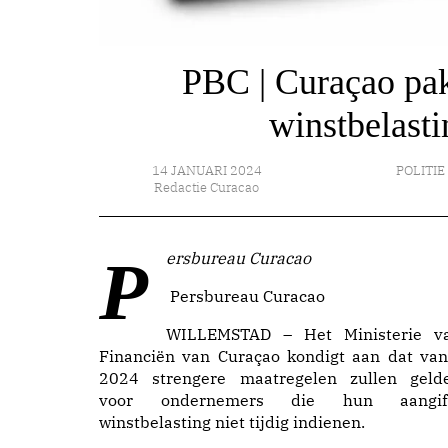
PBC | Curaçao pak
winstbelasti
14 JANUARI 2024
POLITIE
Redactie Curacao
Persbureau Curacao
Persbureau Curacao
WILLEMSTAD – Het Ministerie v
Financiën van Curaçao kondigt aan dat van
2024 strengere maatregelen zullen geld
voor ondernemers die hun aangif
winstbelasting niet tijdig indienen.