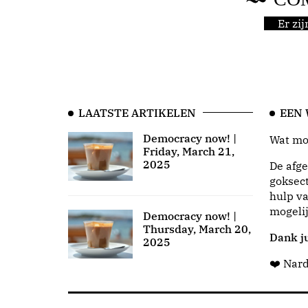
Er zi
LAATSTE ARTIKELEN
EEN
Democracy now! |
Wat moo
Friday, March 21,
2025
De afge
goksect
hulp va
mogeli
Democracy now! |
Thursday, March 20,
Dank ju
2025
❤️ Nar