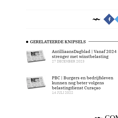
GERELATEERDE KNIPSELS
AntilliaansDagblad | Vanaf 2024
strenger met winstbelasting
27 DECEMBER 2023
PBC | Burgers en bedrijfsleven
kunnen nog beter volgens
belastingdienst Curaçao
14 JULI 2022
CO