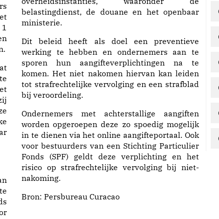
overheidsinstanties, waaronder de
rs
belastingdienst, de douane en het openbaar
et
ministerie.
 1
en
Dit beleid heeft als doel een preventieve
n.
werking te hebben en ondernemers aan te
sporen hun aangifteverplichtingen na te
at
komen. Het niet nakomen hiervan kan leiden
te
tot strafrechtelijke vervolging en een strafblad
et
bij veroordeling.
ij
ze
Ondernemers met achterstallige aangiften
ke
worden opgeroepen deze zo spoedig mogelijk
ar
in te dienen via het online aangifteportaal. Ook
voor bestuurders van een Stichting Particulier
Fonds (SPF) geldt deze verplichting en het
risico op strafrechtelijke vervolging bij niet-
nakoming.
an
te
Bron:
Persbureau Curacao
ds
or