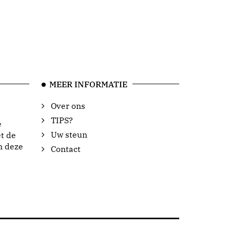
MEER INFORMATIE
Over ons
TIPS?
e
Uw steun
t de
n deze
Contact