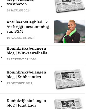
.
trustbazen
28 JANUARI 2024
AntilliaansDagblad | Z
Air krijgt toestemming
.
van SXM
10 AUGUSTUS 2024
Koninkrijksbelangen
blog | Witwaswalhalla
.
23 SEPTEMBER 2020
Koninkrijksbelangen
blog | Sublicenties
.
13 OKTOBER 2021
Koninkrijksbelangen
blog | First Lady
.