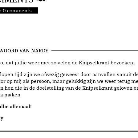
jn 0 comments
 WOORD VAN NARDY
i dat jullie weer met zo velen de Knipselkrant bezoeken.
lopen tijd zijn we afwezig geweest door aanvallen vanuit d
or op mij als persoon, maar gelukkig zijn we weer terug me
n hen die in de doelstelling van de Knipselkrant geloven e
jk maken.
llie allemaal!
dy