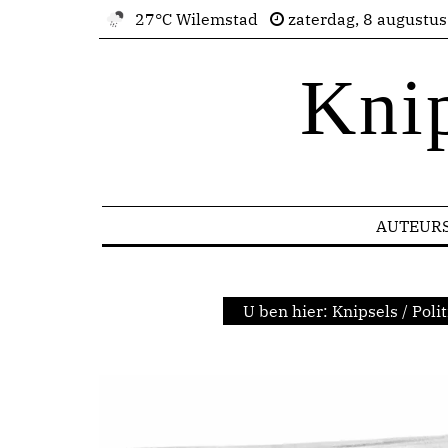
27°C Wilemstad
zaterdag, 8 augustu
Kni
AUTEUR
U ben hier:
Knipsels
/
Polit