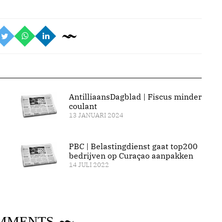
AntilliaansDagblad | Fiscus minder
coulant
13 JANUARI 2024
PBC | Belastingdienst gaat top200
bedrijven op Curaçao aanpakken
14 JULI 2022
MMENTS