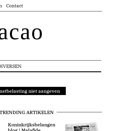
n
Contact
acao
DIVERSEN
nstbelasting niet aangeven
TRENDING ARTIKELEN
Koninkrijksbelangen
blog | Malafide