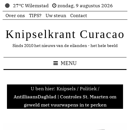
27°C Wilemstad
zondag, 9 augustus 2026
Over ons
TIPS?
Uw steun
Contact
Knipselkrant Curacao
Sinds 2010 het nieuws van de eilanden - het hele beeld
MENU
U ben hier:
Knipsels
/
Politiek
/
AntilliaansDagblad | Controles St. Maarten om
geweld met vuurwapens in te perken