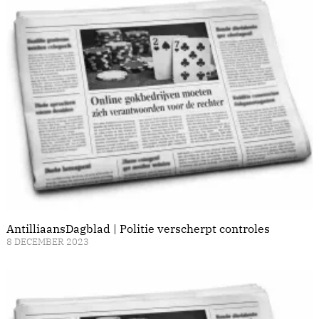
AntilliaansDagblad | Politie verscherpt controles
8 DECEMBER 2023