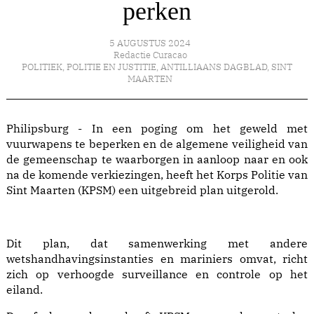
perken
5 AUGUSTUS 2024
Redactie Curacao
POLITIEK
,
POLITIE EN JUSTITIE
,
ANTILLIAANS DAGBLAD
,
SINT
MAARTEN
Philipsburg - In een poging om het geweld met
vuurwapens te beperken en de algemene veiligheid van
de gemeenschap te waarborgen in aanloop naar en ook
na de komende verkiezingen, heeft het Korps Politie van
Sint Maarten (KPSM) een uitgebreid plan uitgerold.
Dit plan, dat samenwerking met andere
wetshandhavingsinstanties en mariniers omvat, richt
zich op verhoogde surveillance en controle op het
eiland.