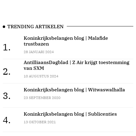
TRENDING ARTIKELEN
Koninkrijksbelangen blog | Malafide
trustbazen
1.
28 JANUARI 2024
AntilliaansDagblad | Z Air krijgt toestemming
van SXM
2.
10 AUGUSTUS 2024
Koninkrijksbelangen blog | Witwaswalhalla
3.
23 SEPTEMBER 2020
Koninkrijksbelangen blog | Sublicenties
4.
13 OKTOBER 2021